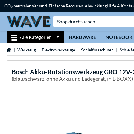
1
CO
neutraler Versand
Einfache Retouren-Abwicklung
Hilfe & Kontak
2
Alle Kategorien
HARDWARE
NOTEBOOK
Startseite
Werkzeug
Elektrowerkzeuge
Schleifmaschinen
Schleif
Bosch
Akku-Rotationswerkzeug GRO 12V-35
(blau/schwarz, ohne Akku und Ladegerät, in L-BOXX)