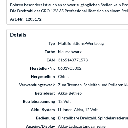
Bohren besonders ist auch an schwer zugänglichen Stellen kein P
Die Drehzahl des GRO 12V-35 Professional lässt sich an einem Ste
Art.-Nr.: 1205172
Details
Typ
Multifunktions-Werkzeug
Farbe
blau/schwarz
EAN
3165140771573
Hersteller-Nr.
06019C5002
Hergestellt in
China
Verwendungszweck
Zum Trennen, Schleifen und Polieren k
Betriebsart
Akku-Betrieb
Betriebsspannung
12 Volt
Akku-System
Li-Ionen-Akku, 12 Volt
Bedienung
Einstellbare Drehzahl, Spindelarretieru
Anzeige/Display
Akku-Ladezustandsanzeige