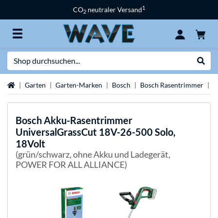
1
CO
neutraler Versand
2
Suche
Suche
Startseite
Garten
Garten-Marken
Bosch
Bosch Rasentrimmer
B
Bosch
Akku-Rasentrimmer
UniversalGrassCut 18V-26-500 Solo,
18Volt
(grün/schwarz, ohne Akku und Ladegerät,
POWER FOR ALL ALLIANCE)