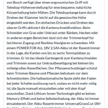
von Bosch verfügt über einen ergonomischen Griff mit
Teleskop-Höhenverstellung für eine bequeme, natürliche
Körperhaltung beim Mähen. Die Teleskopstange kann durch
Drehen der Klammer leicht auf die gewünschte Höhe
eingestellt werden. Ein einfaches Drücken und Drehen des
oberen Griffs aktiviert die Kantenschneidfunktion. Beim
Schneiden von Gras oder Unkraut unter Bänken, Hecken oder
in anderen engen Bereichen lässt sich der Trimmerkopf für
leichteren Zugang und flexibles Navigieren schwenken. Mit
einem POWER FOR ALL 18V 2,5Ah Akku ist der Rasentrimmer
in der Lage, die Kanten von bis zu sechs Tennisplätzen zu
trimmen. Er ist das ideale Gartengerät zum Kantenschneiden
und Trimmen sowie zur Unkrautbeseitigung bei kleinen bis
mittelgroßen Rasenflächen. Der Pflanzenschutzbügel schützt
beim Trimmen Bäume und Pflanzen behutsam vor dem
Schneidsystem. Die halbautomatische Spule zieht den Faden
bei jeder Schalterauslösung nach, sodass es nicht mehr nötig
ist, die Spule manuell einzustellen oder mit dem Kopf
anzustoßen. Dank Lithium-Ionen-Technologie gibt es keinen
Memory-Effekt und keine Selbstentladung, der Akku ist immer
einsatzbereit. Der Akku-Rasentrimmer UniversalGrassCut 18V-