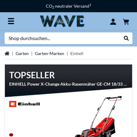
1
CO
neutraler Versand
2
Suche
Suche
Startseite
Garten
Garten-Marken
Einhell
TOPSELLER
EINHELL Power X-Change Akku-Rasenmäher GE-CM 18/33 Li Kit, 18Volt