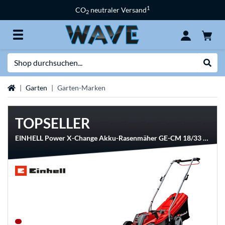
1
CO
neutraler Versand
2
Suche
Suche
Startseite
Garten
Garten-Marken
TOPSELLER
EINHELL Power X-Change Akku-Rasenmäher GE-CM 18/33 Li Kit, 18Volt