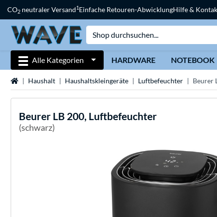
1
CO
neutraler Versand
Einfache Retouren-Abwicklung
Hilfe & Kontak
2
Alle Kategorien
HARDWARE
NOTEBOOK
Startseite
Haushalt
Haushaltskleingeräte
Luftbefeuchter
Beurer 
Beurer
LB 200, Luftbefeuchter
(schwarz)