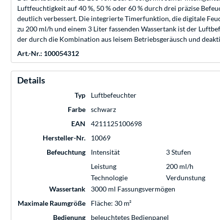
Luftfeuchtigkeit auf 40 %, 50 % oder 60 % durch drei präzise Befeu
deutlich verbessert. Die integrierte Timerfunktion, die digitale F
zu 200 ml/h und einem 3 Liter fassenden Wassertank ist der Luftbe
der durch die Kombination aus leisem Betriebsgeräusch und deakti
Art.-Nr.: 100054312
Details
Typ
Luftbefeuchter
Farbe
schwarz
EAN
4211125100698
Hersteller-Nr.
10069
Befeuchtung
Intensität
3 Stufen
Leistung
200 ml/h
Technologie
Verdunstung
Wassertank
3000 ml Fassungsvermögen
Maximale Raumgröße
Fläche: 30 m²
Bedienung
beleuchtetes Bedienpanel