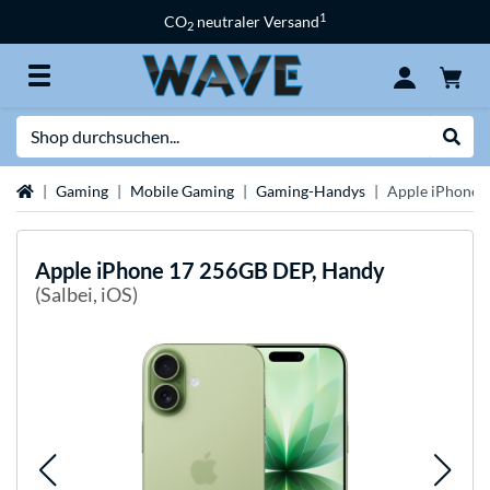
1
CO
neutraler Versand
2
Suche
Suche
Startseite
Gaming
Mobile Gaming
Gaming-Handys
Apple iPhone 
Apple
iPhone 17 256GB DEP, Handy
(Salbei, iOS)