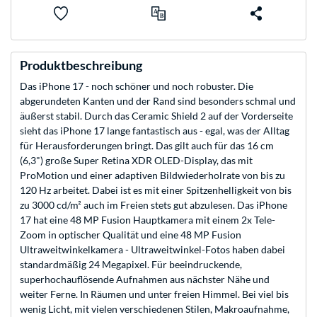
Produktbeschreibung
Das iPhone 17 - noch schöner und noch robuster. Die
abgerundeten Kanten und der Rand sind besonders schmal und
äußerst stabil. Durch das Ceramic Shield 2 auf der Vorderseite
sieht das iPhone 17 lange fantastisch aus - egal, was der Alltag
für Herausforderungen bringt. Das gilt auch für das 16 cm
(6,3") große Super Retina XDR OLED-Display, das mit
ProMotion und einer adaptiven Bildwiederholrate von bis zu
120 Hz arbeitet. Dabei ist es mit einer Spitzenhelligkeit von bis
zu 3000 cd/m² auch im Freien stets gut abzulesen. Das iPhone
17 hat eine 48 MP Fusion Hauptkamera mit einem 2x Tele-
Zoom in optischer Qualität und eine 48 MP Fusion
Ultraweitwinkel­kamera - Ultraweitwinkel-Fotos haben dabei
standardmäßig 24 Megapixel. Für beeindruckende,
superhochauflösende Aufnahmen aus nächster Nähe und
weiter Ferne. In Räumen und unter freien Himmel. Bei viel bis
wenig Licht, mit vielen verschiedenen Stilen, Makroaufnahme,