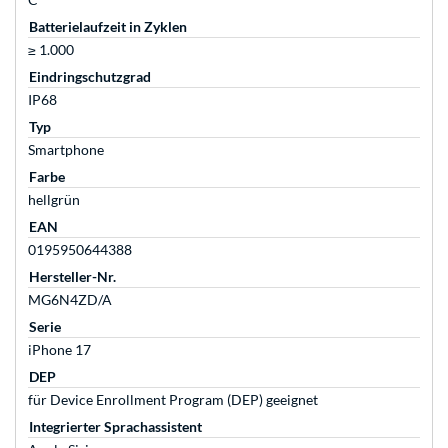
Batterielaufzeit in Zyklen
≥ 1.000
Eindringschutzgrad
IP68
Typ
Smartphone
Farbe
hellgrün
EAN
0195950644388
Hersteller-Nr.
MG6N4ZD/A
Serie
iPhone 17
DEP
für Device Enrollment Program (DEP) geeignet
Integrierter Sprachassistent