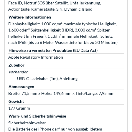
Face ID, Notruf SOS über Satellit, Unfallerkennung,
Actiontaste, Kamerataste, Siri, Dynamic Island
Weitere Informationen
Displayhelligkeit: 1.000 cd/m² maximale typische Helligkeit,
1.600 cd/m² Spitzen­helligkeit (HDR), 3.000 cd/m² Spitzen­
helligkeit (im Freien), 1 cd/m² minimale Helligkeit | Schutz
nach IP68 (bis zu 6 Meter Wassertiefe für bis zu 30 Minuten)
Hinweise zu vernetzten Produkten (EU Data Act)
Apple Regulatory Information
Zubehör
vorhanden
USB-C-Ladekabel (1m), Anleitung
Abmessungen
Breite: 71,5 mm x Höhe: 149,6 mm x Tiefe/Länge: 7,95 mm
Gewicht
177 Gramm
Warn- und Sicherheitshinweise
Sicherheitshinweise:
Die Batterie des iPhone darf nur von ausgebildetem