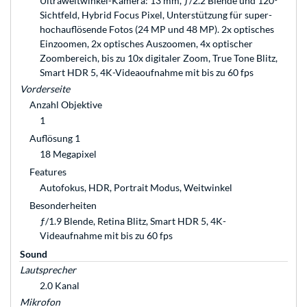
Ultraweitwinkel-Kamera: 13 mm, ƒ/2.2 Blende und 120°
Sichtfeld, Hybrid Focus Pixel, Unterstützung für super­
hochauflösende Fotos (24 MP und 48 MP). 2x optisches
Einzoomen, 2x optisches Auszoomen, 4x optischer
Zoom­bereich, bis zu 10x digitaler Zoom, True Tone Blitz,
Smart HDR 5, 4K-Videaoufnahme mit bis zu 60 fps
Vorderseite
Anzahl Objektive
1
Auflösung 1
18 Megapixel
Features
Autofokus, HDR, Portrait Modus, Weitwinkel
Besonderheiten
ƒ/1.9 Blende, Retina Blitz, Smart HDR 5, 4K-
Videaufnahme mit bis zu 60 fps
Sound
Lautsprecher
2.0 Kanal
Mikrofon