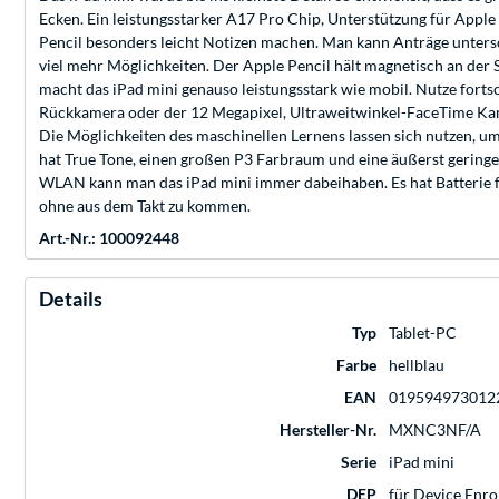
Ecken. Ein leistungsstarker A17 Pro Chip, Unterstützung für App
Pencil besonders leicht Notizen machen. Man kann Anträge untersch
viel mehr Möglichkeiten. Der Apple Pencil hält magnetisch an der 
macht das iPad mini genauso leistungs­stark wie mobil. Nutze fort
Rückkamera oder der 12 Megapixel, Ultraweitwinkel-FaceTime Kame
Die Möglichkeiten des maschinellen Lernens lassen sich nutzen, um F
hat True Tone, einen großen P3 Farbraum und eine äußerst geringe 
WLAN kann man das iPad mini immer dabeihaben. Es hat Batterie für
ohne aus dem Takt zu kommen.
Art.-Nr.: 100092448
Details
Typ
Tablet-PC
Farbe
hellblau
EAN
019594973012
Hersteller-Nr.
MXNC3NF/A
Serie
iPad mini
DEP
für Device Enro