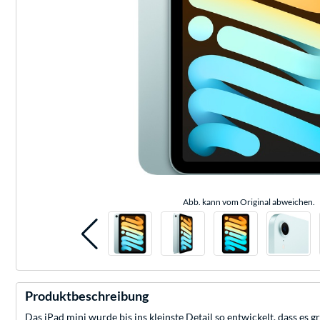
Abb. kann vom Original abweichen.
Produktbeschreibung
Das iPad mini wurde bis ins kleinste Detail so entwickelt, dass e