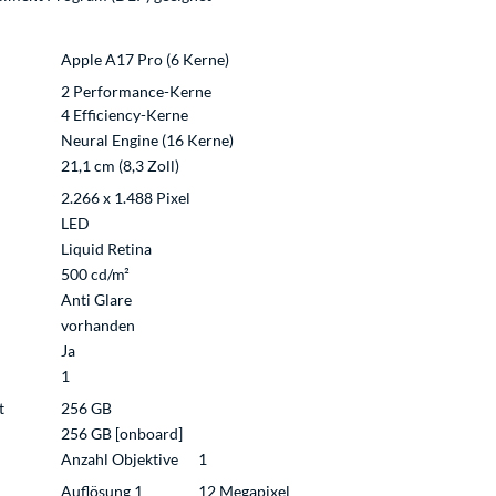
Apple A17 Pro (6 Kerne)
2 Performance-Kerne
4 Efficiency-Kerne
Neural Engine (16 Kerne)
21,1 cm (8,3 Zoll)
2.266 x 1.488 Pixel
LED
Liquid Retina
500 cd/m²
Anti Glare
vorhanden
Ja
1
t
256 GB
256 GB [onboard]
Anzahl Objektive
1
Auflösung 1
12 Megapixel