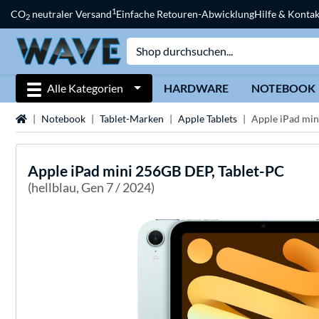
1
CO
neutraler Versand
Einfache Retouren-Abwicklung
Hilfe & Kontak
2
Alle Kategorien
HARDWARE
NOTEBOOK
Startseite
Notebook
Tablet-Marken
Apple Tablets
Apple iPad min
Apple
iPad mini 256GB DEP, Tablet-PC
(hellblau, Gen 7 / 2024)