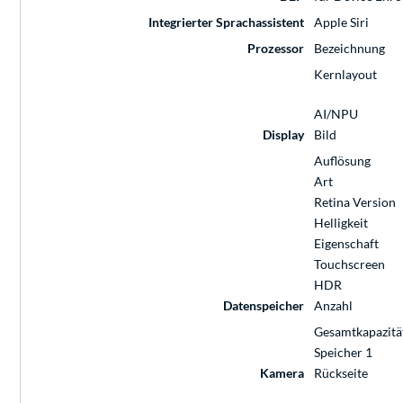
Integrierter Sprachassistent
Apple Siri
Prozessor
Bezeichnung
Kernlayout
AI/NPU
Display
Bild
Auflösung
Art
Retina Version
Helligkeit
Eigenschaft
Touchscreen
HDR
Datenspeicher
Anzahl
Gesamtkapazitä
Speicher 1
Kamera
Rückseite