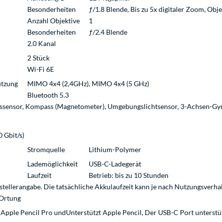
Besonderheiten
ƒ/1.8 Blende, Bis zu 5x digitaler Zoom, Obje
Anzahl Objektive
1
Besonderheiten
ƒ/2.4 Blende
2.0 Kanal
2 Stück
Wi-Fi 6E
tzung
MIMO 4x4 (2,4GHz), MIMO 4x4 (5 GHz)
Bluetooth 5.3
ssensor, Kompass (Magnetometer), Umgebungslichtsensor, 3-Achsen-Gyr
 Gbit/s)
Stromquelle
Lithium-Polymer
Lademöglichkeit
USB-C-Ladegerät
Laufzeit
Betrieb: bis zu 10 Stunden
tellerangabe. Die tatsächliche Akkulaufzeit kann je nach Nutzungsverh
Ortung
 Apple Pencil Pro undUnterstützt Apple Pencil, Der USB-C Port unterstü