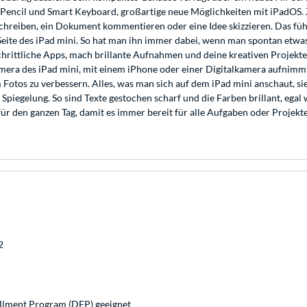
le Pencil und Smart Keyboard, großartige neue Möglichkeiten mit iPadO
reiben, ein Dokument kommentieren oder eine Idee skizzieren. Das fühlt 
Seite des iPad mini. So hat man ihn immer dabei, wenn man spontan etwa
schrittliche Apps, mach brillante Aufnahmen und deine kreativen Projek
ra des iPad mini, mit einem iPhone oder einer Digitalkamera aufnimmt -
otos zu verbessern. Alles, was man sich auf dem iPad mini anschaut, sieh
Spiegelung. So sind Texte gestochen scharf und die Farben brillant, ega
 den ganzen Tag, damit es immer bereit für alle Aufgaben oder Projekte 
2
llment Program (DEP) geeignet