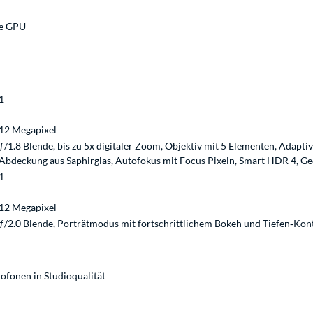
e GPU
1
12 Megapixel
ƒ/1.8 Blende, bis zu 5x digitaler Zoom, Objektiv mit 5 Elementen, Adaptiv
Abdeckung aus Saphirglas, Autofokus mit Focus Pixeln, Smart HDR 4, Geot
1
12 Megapixel
ƒ/2.0 Blende, Porträtmodus mit fortschritt­lichem Bokeh und Tiefen‑Kon
rofonen in Studioqualität