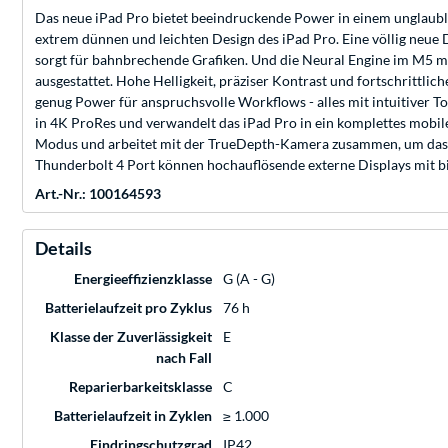
Das neue iPad Pro bietet beeindruckende Power in einem unglaubli
extrem dünnen und leichten Design des iPad Pro. Eine völlig neue 
sorgt für bahnbrechende Grafiken. Und die Neural Engine im M5 m
ausgestattet. Hohe Helligkeit, präziser Kontrast und fortschrittli
genug Power für anspruchsvolle Workflows - alles mit intuitiver
in 4K ProRes und verwandelt das iPad Pro in ein komplettes mobil
Modus und arbeitet mit der TrueDepth-Kamera zusammen, um das iPa
Thunderbolt 4 Port können hochauflösende externe Displays mit b
Art.-Nr.: 100164593
Details
Energieeffizienzklasse
G (A - G)
Batterielaufzeit pro Zyklus
76 h
Klasse der Zuverlässigkeit
E
nach Fall
Reparierbarkeitsklasse
C
Batterielaufzeit in Zyklen
≥ 1.000
Eindringschutzgrad
IP42