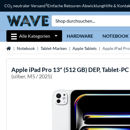
1
CO
neutraler Versand
Einfache Retouren-Abwicklung
Hilfe & Kontak
2
Alle Kategorien
HARDWARE
NOTEBOOK
Startseite
Notebook
Tablet-Marken
Apple Tablets
Apple iPad Pro
Apple
iPad Pro 13" (512 GB) DEP, Tablet-PC
(silber, M5 / 2025)