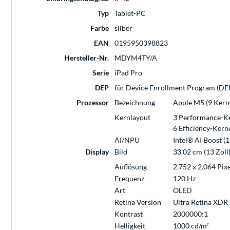
Typ
Tablet-PC
Farbe
silber
EAN
0195950398823
Hersteller-Nr.
MDYM4TY/A
Serie
iPad Pro
DEP
für Device Enrollment Program (DEP
Prozessor
Bezeichnung
Apple M5 (9 Kern
Kernlayout
3 Performance-K
6 Efficiency-Kern
AI/NPU
Intel® AI Boost (
Display
Bild
33,02 cm (13 Zoll
Auflösung
2.752 x 2.064 Pixe
Frequenz
120 Hz
Art
OLED
Retina Version
Ultra Retina XDR
Kontrast
2000000:1
Helligkeit
1000 cd/m²