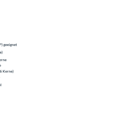
) geeignet
e)
erne
e
16 Kerne)
)
l