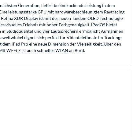
nächsten Generation, liefert beeindruckende Leistung in dem
t. Eine leistungsstarke GPU mit hardwarebeschleunigtem Raytracing
a Retina XDR Display ist mit der neuen Tandem OLED Technologie
es visuelles Erlebnis mit hoher Farbgenauigkeit. iPadOS bietet
 in Studioqualität und vier Lautsprechern ermöglicht Aufnahmen
weitwinkel eignet sich perfekt für Videotelefonate im Tracking-
 dem iPad Pro eine neue Dimension der Vielseitigkeit. Über den
it Wi-Fi 7 ist auch schnelles WLAN an Bord.