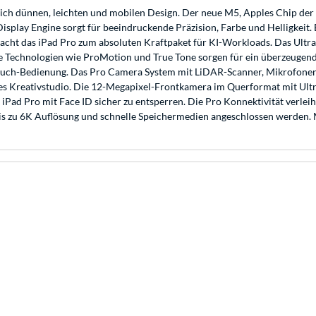
ch dünnen, leichten und mobilen Design. Der neue M5, Apples Chip der 
Display Engine sorgt für beeindruckende Präzision, Farbe und Helligkei
acht das iPad Pro zum absoluten Kraftpaket für KI-Workloads. Das Ultr
che Technologien wie ProMotion und True Tone sorgen für ein überzeugend
 Touch-Bedienung. Das Pro Camera System mit LiDAR-Scanner, Mikrofonen
es Kreativstudio. Die 12-Megapixel-Frontkamera im Querformat mit Ultra
d Pro mit Face ID sicher zu entsperren. Die Pro Konnektivität verleiht
is zu 6K Auflösung und schnelle Speichermedien angeschlossen werden. M