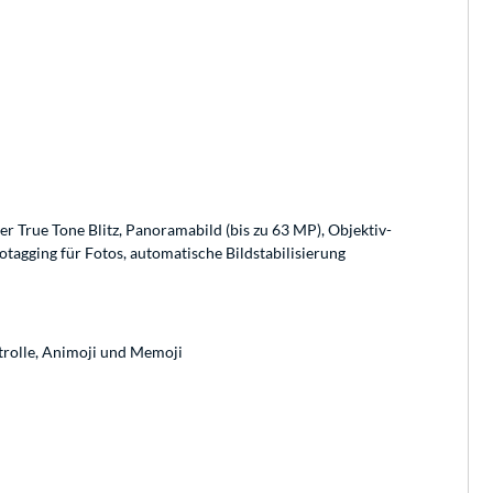
er True Tone Blitz, Panoramabild (bis zu 63 MP), Objektiv-
agging für Fotos, automatische Bild­stabilisierung
trolle, Animoji und Memoji