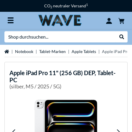
1
CO
neutraler Versand
2
Suche
Suche
Startseite
Notebook
Tablet-Marken
Apple Tablets
Apple iPad Pro 
Apple
iPad Pro 11" (256 GB) DEP, Tablet-
PC
(silber, M5 / 2025 / 5G)