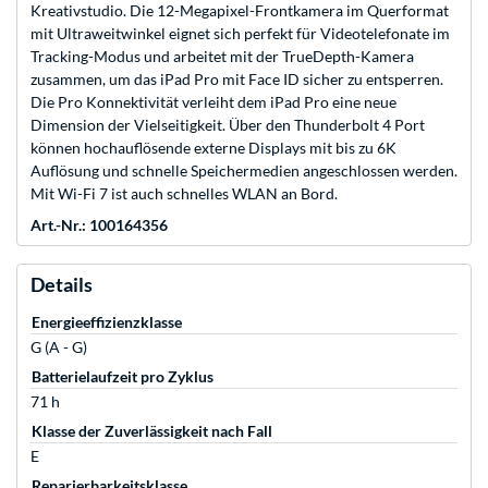
Kreativstudio. Die 12-Megapixel-Frontkamera im Querformat
mit Ultraweitwinkel eignet sich perfekt für Videotelefonate im
Tracking-Modus und arbeitet mit der TrueDepth-Kamera
zusammen, um das iPad Pro mit Face ID sicher zu entsperren.
Die Pro Konnektivität verleiht dem iPad Pro eine neue
Dimension der Vielseitigkeit. Über den Thunderbolt 4 Port
können hochauflösende externe Displays mit bis zu 6K
Auflösung und schnelle Speichermedien angeschlossen werden.
Mit Wi-Fi 7 ist auch schnelles WLAN an Bord.
Art.-Nr.: 100164356
Details
Energieeffizienzklasse
G (A - G)
Batterielaufzeit pro Zyklus
71 h
Klasse der Zuverlässigkeit nach Fall
E
Reparierbarkeitsklasse