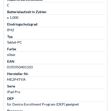
C
Batterielaufzeit in Zyklen
≥ 1.000
Eindringschutzgrad
IP42
Typ
Tablet-PC
Farbe
silber
EAN
0195950401103
Hersteller-Nr.
ME2P4TY/A
Serie
iPad Pro
DEP
für Device Enrollment Program (DEP) geeignet
Prozessor