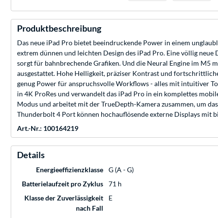
Produktbeschreibung
Das neue iPad Pro bietet beeindruckende Power in einem unglaubli
extrem dünnen und leichten Design des iPad Pro. Eine völlig neue 
sorgt für bahnbrechende Grafiken. Und die Neural Engine im M5 m
ausgestattet. Hohe Helligkeit, präziser Kontrast und fortschrittli
genug Power für anspruchsvolle Workflows - alles mit intuitiver
in 4K ProRes und verwandelt das iPad Pro in ein komplettes mobil
Modus und arbeitet mit der TrueDepth-Kamera zusammen, um das iPa
Thunderbolt 4 Port können hochauflösende externe Displays mit b
Art.-Nr.: 100164219
Details
Energieeffizienzklasse
G (A - G)
Batterielaufzeit pro Zyklus
71 h
Klasse der Zuverlässigkeit
E
nach Fall