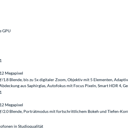
e GPU
1
12 Megapixel
ƒ/1.8 Blende, bis zu 5x digitaler Zoom, Objektiv mit 5 Elementen, Adaptiv
Abdeckung aus Saphirglas, Autofokus mit Focus Pixeln, Smart HDR 4, Geot
1
12 Megapixel
ƒ/2.0 Blende, Porträtmodus mit fortschritt­lichem Bokeh und Tiefen‑Kon
rofonen in Studioqualität