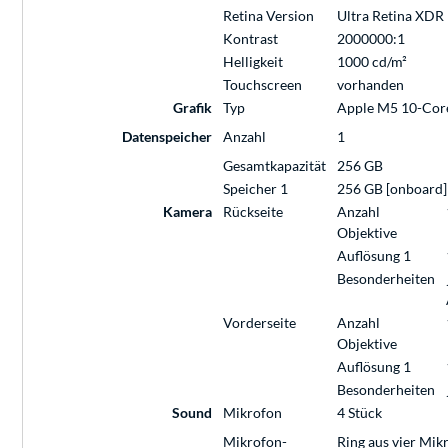
Retina Version
Ultra Retina XDR
Kontrast
2000000:1
Helligkeit
1000 cd/m²
Touchscreen
vorhanden
Grafik
Typ
Apple M5 10-Cor
Datenspeicher
Anzahl
1
Gesamtkapazität
256 GB
Speicher 1
256 GB [onboard]
Kamera
Rückseite
Anzahl
Objektive
Auflösung 1
Besonderheiten
Vorderseite
Anzahl
Objektive
Auflösung 1
Besonderheiten
Sound
Mikrofon
4 Stück
Mikrofon-
Ring aus vier Mik