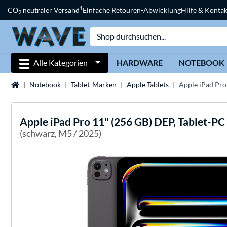
1
CO
neutraler Versand
Einfache Retouren-Abwicklung
Hilfe & Kontak
2
Alle Kategorien
HARDWARE
NOTEBOOK
Startseite
Notebook
Tablet-Marken
Apple Tablets
Apple iPad Pro
Apple
iPad Pro 11" (256 GB) DEP, Tablet-PC
(schwarz, M5 / 2025)