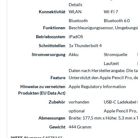
Details
Konnektivität
WLAN
Wi-Fi 7
Bluetooth
Bluetooth 6.0
Funktionen
Beschleunigungssensor, Umgebungsl
Betriebssystem
iPadOS
Schnittstellen
1x Thunderbolt 4
Stromversorgung
Akku
Stromquelle
Laufzeit
Daten nach Herstellerangabe. Die t
Feature
Unterstützt den Apple Pencil Pro, d
Hinweise zu vernetzten
Apple Regulatory Information
Produkten (EU Data Act)
Zubehör
vorhanden
USB‑C Ladekabel 
optional
Apple Pencil Pro,
Abmessungen
Breite: 177,5 mm x Höhe: 5,3 mm x 
Gewicht
444 Gramm
WEEE-Nummer
54978142