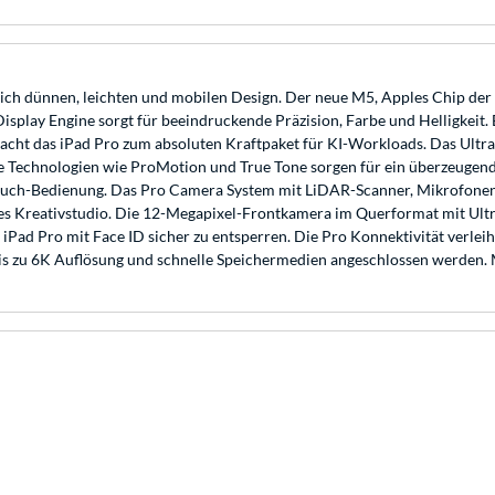
ch dünnen, leichten und mobilen Design. Der neue M5, Apples Chip der 
Display Engine sorgt für beeindruckende Präzision, Farbe und Helligkei
acht das iPad Pro zum absoluten Kraftpaket für KI-Workloads. Das Ultr
che Technologien wie ProMotion und True Tone sorgen für ein überzeugend
 Touch-Bedienung. Das Pro Camera System mit LiDAR-Scanner, Mikrofonen
es Kreativstudio. Die 12-Megapixel-Frontkamera im Querformat mit Ultra
d Pro mit Face ID sicher zu entsperren. Die Pro Konnektivität verleiht
is zu 6K Auflösung und schnelle Speichermedien angeschlossen werden. M