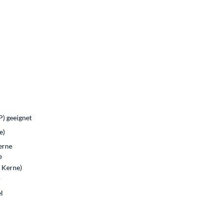
) geeignet
e)
erne
e
 Kerne)
)
l