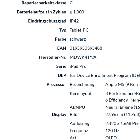
Reparierbarkeitsklasse
C
Batterielaufzeit in Zyklen
≥ 1.000
Eindringschutzgrad
IP42
Typ
Tablet-PC
Farbe
schwarz
EAN
0195950395488
Hersteller-Nr.
MDWK4TY/A
Serie
iPad Pro
DEP
für Device Enrollment Program (DEP
Prozessor
Bezeichnung
Apple M5 (9 Kern
Kernlayout
3 Performance-K
6 Efficiency-Kern
AI/NPU
Neural Engine (16
Display
Bild
27,96 cm (11 Zoll
Auflösung
2.420 x 1.668 Pixe
Frequenz
120 Hz
Art
OLED