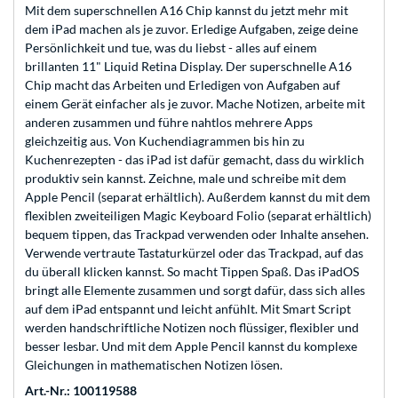
Mit dem superschnellen A16 Chip kannst du jetzt mehr mit
dem iPad machen als je zuvor. Erledige Aufgaben, zeige deine
Persönlichkeit und tue, was du liebst - alles auf einem
brillanten 11" Liquid Retina Display. Der superschnelle A16
Chip macht das Arbeiten und Erledigen von Aufgaben auf
einem Gerät einfacher als je zuvor. Mache Notizen, arbeite mit
anderen zusammen und führe nahtlos mehrere Apps
gleichzeitig aus. Von Kuchendiagrammen bis hin zu
Kuchenrezepten - das iPad ist dafür gemacht, dass du wirklich
produktiv sein kannst. Zeichne, male und schreibe mit dem
Apple Pencil (separat erhältlich). Außerdem kannst du mit dem
flexiblen zweiteiligen Magic Keyboard Folio (separat erhältlich)
bequem tippen, das Trackpad verwenden oder Inhalte ansehen.
Verwende vertraute Tastaturkürzel oder das Trackpad, auf das
du überall klicken kannst. So macht Tippen Spaß. Das iPadOS
bringt alle Elemente zusammen und sorgt dafür, dass sich alles
auf dem iPad entspannt und leicht anfühlt. Mit Smart Script
werden handschriftliche Notizen noch flüssiger, flexibler und
besser lesbar. Und mit dem Apple Pencil kannst du komplexe
Gleichungen in mathematischen Notizen lösen.
Art.-Nr.: 100119588