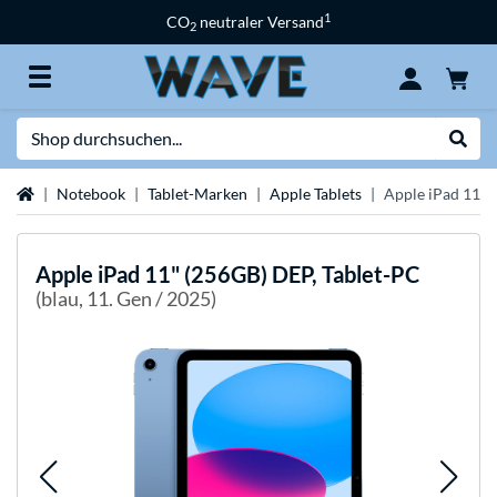
1
CO
neutraler Versand
2
Suche
Suche
Startseite
Notebook
Tablet-Marken
Apple Tablets
Apple iPad 11" 
Apple
iPad 11" (256GB) DEP, Tablet-PC
(blau, 11. Gen / 2025)