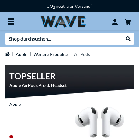
1
CO
neutraler Versand
2
Suche
Suche
Startseite
Apple
Weitere Produkte
AirPods
TOPSELLER
Apple AirPods Pro 3, Headset
Apple