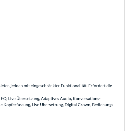
ter, jedoch mit eingeschränkter Funktionalität. Erfordert die
EQ, Live Über­setzung, Adaptives Audio, Konver­sations­
e Kopferfassung, Live Über­setzung, Digital Crown, Bedie­nungs­