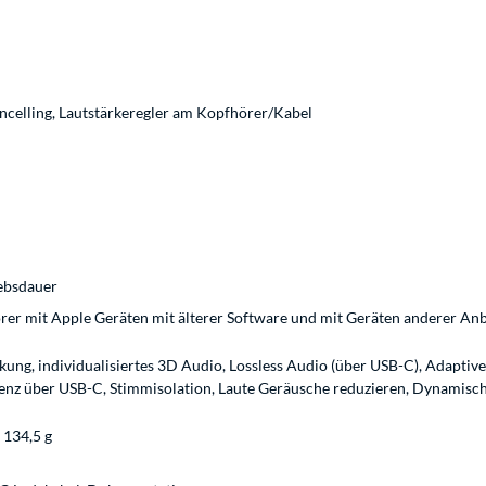
ncelling, Lautstärkeregler am Kopfhörer/Kabel
ebsdauer
er mit Apple Geräten mit älterer Software und mit Geräten anderer Anbie
ng, individualisiertes 3D Audio, Lossless Audio (über USB-C), Adaptive 
tenz über USB-C, Stimmisolation, Laute Geräusche redu­zieren, Dynamisch
 134,5 g