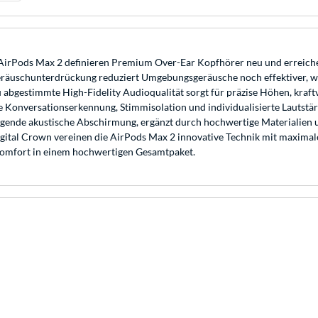
le AirPods Max 2 definieren Premium Over-Ear Kopfhörer neu und erreich
ive Geräuschunterdrückung reduziert Umgebungsgeräusche noch effektiver
abgestimmte High-Fidelity Audioqualität sorgt für präzise Höhen, kraf
 Konversationserkennung, Stimmisolation und individualisierte Lautstär
agende akustische Abschirmung, ergänzt durch hochwertige Materialien u
gital Crown vereinen die AirPods Max 2 innovative Technik mit maximal
Komfort in einem hochwertigen Gesamtpaket.