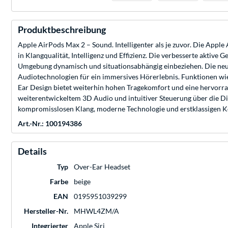
Produktbeschreibung
Apple AirPods Max 2 – Sound. Intelligenter als je zuvor. Die App
in Klangqualität, Intelligenz und Effizienz. Die verbesserte akt
Umgebung dynamisch und situationsabhängig einbeziehen. Die neu 
Audiotechnologien für ein immersives Hörerlebnis. Funktionen wie
Ear Design bietet weiterhin hohen Tragekomfort und eine hervorr
weiterentwickeltem 3D Audio und intuitiver Steuerung über die Di
kompromisslosen Klang, moderne Technologie und erstklassigen 
Art.-Nr.: 100194386
Details
Typ
Over-Ear Headset
Farbe
beige
EAN
0195951039299
Hersteller-Nr.
MHWL4ZM/A
Integrierter
Apple Siri