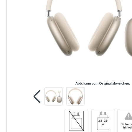
Abb. kann vom Original abweichen.
!
Sicherhe
hinwei