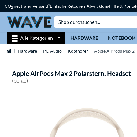
1
CO
neutraler Versand
Einfache Retouren-Abwicklung
Hilfe & Kontak
2
Alle Kategorien
HARDWARE
NOTEBOOK
Startseite
Hardware
PC-Audio
Kopfhörer
Apple AirPods Max 2 P
Apple
AirPods Max 2 Polarstern, Headset
(beige)