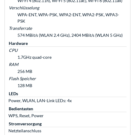
Wi-Fi 4 (802.11n), Wi-Fi 5 (802.11ac), Wi-Fi 6 (802.11ax)
Verschlüsselung
WPA-ENT, WPA-PSK, WPA2-ENT, WPA2-PSK, WPA3-
PSK
Transferrate
574 MBit/s (WLAN 2.4 GHz), 2404 MBit/s (WLAN 5 GHz)
Hardware
CPU
1.7GHz quad-core
RAM
256 MB
Flash Speicher
128 MB
LEDs
Power, WLAN, LAN-Link LEDs: 4x
Bedientasten
WPS, Reset, Power
Stromversorgung
Netzteilanschluss