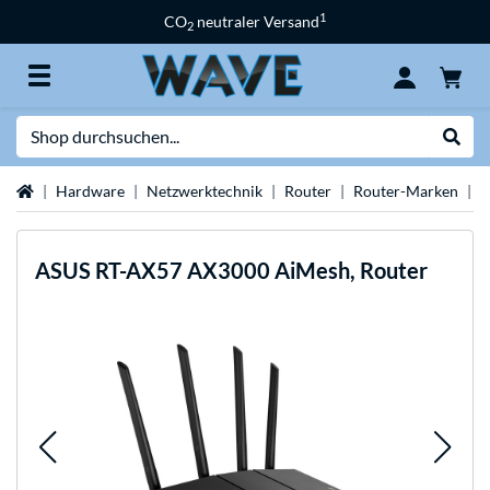
1
CO
neutraler Versand
2
Suche
Suche
Startseite
Hardware
Netzwerktechnik
Router
Router-Marken
A
ASUS
RT-AX57 AX3000 AiMesh, Router