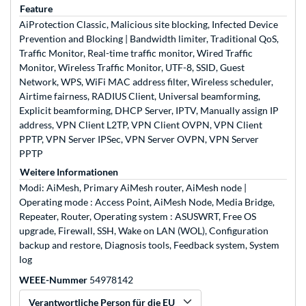
Feature
AiProtection Classic, Malicious site blocking, Infected Device
Prevention and Blocking | Bandwidth limiter, Traditional QoS,
Traffic Monitor, Real-time traffic monitor, Wired Traffic
Monitor, Wireless Traffic Monitor, UTF-8, SSID, Guest
Network, WPS, WiFi MAC address filter, Wireless scheduler,
Airtime fairness, RADIUS Client, Universal beamforming,
Explicit beamforming, DHCP Server, IPTV, Manually assign IP
address, VPN Client L2TP, VPN Client OVPN, VPN Client
PPTP, VPN Server IPSec, VPN Server OVPN, VPN Server
PPTP
Weitere Informationen
Modi: AiMesh, Primary AiMesh router, AiMesh node |
Operating mode : Access Point, AiMesh Node, Media Bridge,
Repeater, Router, Operating system : ASUSWRT, Free OS
upgrade, Firewall, SSH, Wake on LAN (WOL), Configuration
backup and restore, Diagnosis tools, Feedback system, System
log
WEEE-Nummer
54978142
Verantwortliche Person für die EU