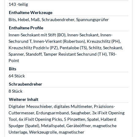
143 -teilig
Enthaltene Werkzeuge
Bits, Hebel, Maß, Schraubendreher, Spannungsprüfer
Enthaltene Profile
Innen-Sechskant mit Stift (BO), Innen-Sechskant, Innen-
Sechsrund T, Innen-Vierkant (Robertson), Kreuzschlitz (PH),
Kreuzschlitz Pozidriv (PZ), Pentalobe (TS), Schlitz, Sechskant,
Spanner, Standoff, Tamper Resistant Sechsrund (T H), TRI-
Point
Bits
64 Stück
Schraubendreher
8 Stück
Weiterer Inhalt
Digitaler Messschieber, digitales Multimeter, Präzisions-
Cuttermesser, Erdungsarmband, Saugheber, 3x iFixit Opening
Tool, 6x iFixit Opening Picks, 5 Pinzetten, Spatel, Halberd
Spudger (Spatel), Metallspatel, Geräteöffner, magnetische
Unterlage, Werkzeugrolle, magnetischer