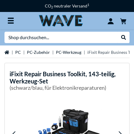
1
CO
neutraler Versand
2
Suche
Suche
Startseite
PC
PC-Zubehör
PC-Werkzeug
iFixit Repair Business To
iFixit
Repair Business Toolkit, 143-teilig,
Werkzeug-Set
(schwarz/blau, für Elektronikreparaturen)