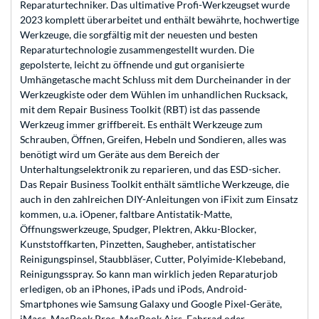
Reparaturtechniker. Das ultimative Profi-Werkzeugset wurde
2023 komplett überarbeitet und enthält bewährte, hochwertige
Werkzeuge, die sorgfältig mit der neuesten und besten
Reparaturtechnologie zusammengestellt wurden. Die
gepolsterte, leicht zu öffnende und gut organisierte
Umhängetasche macht Schluss mit dem Durcheinander in der
Werkzeugkiste oder dem Wühlen im unhandlichen Rucksack,
mit dem Repair Business Toolkit (RBT) ist das passende
Werkzeug immer griffbereit. Es enthält Werkzeuge zum
Schrauben, Öffnen, Greifen, Hebeln und Sondieren, alles was
benötigt wird um Geräte aus dem Bereich der
Unterhaltungselektronik zu reparieren, und das ESD-sicher.
Das Repair Business Toolkit enthält sämtliche Werkzeuge, die
auch in den zahlreichen DIY-Anleitungen von iFixit zum Einsatz
kommen, u.a. iOpener, faltbare Antistatik-Matte,
Öffnungswerkzeuge, Spudger, Plektren, Akku-Blocker,
Kunststoffkarten, Pinzetten, Saugheber, antistatischer
Reinigungspinsel, Staubbläser, Cutter, Polyimide-Klebeband,
Reinigungsspray. So kann man wirklich jeden Reparaturjob
erledigen, ob an iPhones, iPads und iPods, Android-
Smartphones wie Samsung Galaxy und Google Pixel-Geräte,
iMacs, MacBook Pros, MacBook Airs, Fahrrad oder