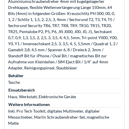
Aluminiumschraubendreher 4mm mit kugelgelagerter
Drehkappe, flexible Wellenverlängerung Länge 150mm, 64
Bits (4mm) in folgenden Größen: Kreuzschlitz PH 000, 00, 0,
1, 2 / Schlitz 1, 1,5, 2, 2,5, 3, 4mm / Sechsrund T2, T3, T4, T5 /
Sechsrund Security TR6, TR7, TR8, TR9, TR10, TR15, TR20,
TR25, Pentalobe P2, P5, P6, JIS J000, J00, J0, J1, Sechskant
0,7, 0,9, 1,3, 1,5, 2, 2,5, 3, 3,5, 4, 4,5, 5mm, Tri-point Y000, Y00,
Y0, Y1 / Innensechskant 2,5, 3, 3,5, 4, 5, 5,5mm / Quadrat 1, 2 /
Gamebit 3,8, 4,5 mm / Spanner 6, 8 / Dreieck 2, 3mm /
Standoff Bit für iPhone / Oval Bit / magnetisches Bit zur
Aufnahme von Kleinteilen / SIM Eject Bit / 1/4" auf 4mm
Adapter, Reinigungspinsel, Staubbläser
Behälter
Tasche
Einsatzbereich
Haus, Werkstatt, Elektronische Geräte
Weitere Informationen
Inkl. Pro Tech Toolkit, digitales Multimeter, digitaler
Messschieber, Marlin Schraubendreher-Set, magnetische
Matte