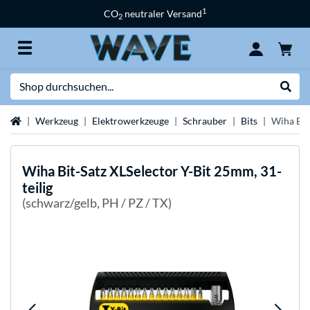
1
CO
neutraler Versand
2
Suche
Suche
Startseite
Werkzeug
Elektrowerkzeuge
Schrauber
Bits
Wiha Bit
Wiha
Bit-Satz XLSelector Y-Bit 25mm, 31-
teilig
(schwarz/gelb, PH / PZ / TX)