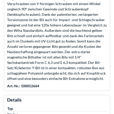
Verschrauben von Y-förmigen Schrauben mit einem Winkel
ungleich 90° zwischen Gewinde und Schraubenkopf
(Senkkopfschrauben). Dank der patentierten, verlängerten
Torsionszone ist der Bit auch für Impact- und Schlagschrauber
geeignet und hat eine 120x höhere Lebensdauer im Vergleich zu
den Wiha Standardbits. Außerdem sind die leuchtend gelben
Bits schnell und einfach auffindbar und dank des Farbmantels
auch im Dunkeln mit UV-Licht gut zu finden. Somit kann die
Anzahl verloren gegangener Bits gesenkt und die Kosten der
Neubeschaffung eingespart werden. Der extra starke
magnetische Bithalter ist mit allen Bits mit 1/4"
Sechskantantrieb Form C 6,3 und E 6,3 kompatibel. Der Bit-
Satz XLSelector Y-Bit ist in einer kompakten, robusten Box aus
schlagzähem Polyamid untergebracht, die sich auf Knopfdruck
öffnet und eine besonders einfache Bit-Entnahme ermöglicht.
Art.-Nr.: 100052664
Details
Typ