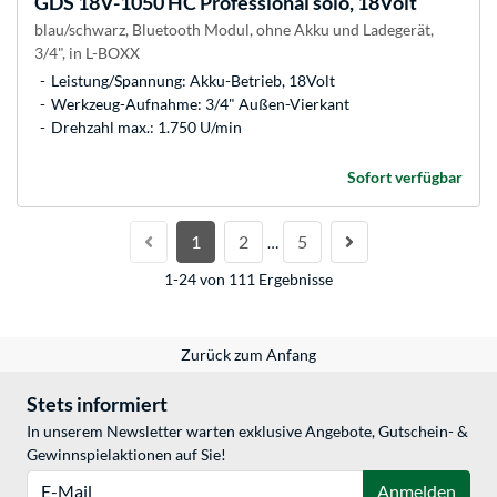
GDS 18V-1050 HC Professional solo, 18Volt
blau/schwarz, Bluetooth Modul, ohne Akku und Ladegerät,
3/4", in L-BOXX
Leistung/Spannung: Akku-Betrieb, 18Volt
Werkzeug-Aufnahme: 3/4" Außen-Vierkant
Drehzahl max.: 1.750 U/min
Sofort verfügbar
1
2
5
…
1-24 von 111 Ergebnisse
Zurück zum Anfang
Stets informiert
In unserem Newsletter warten exklusive Angebote, Gutschein- &
Gewinnspielaktionen auf Sie!
E-Mail
Anmelden