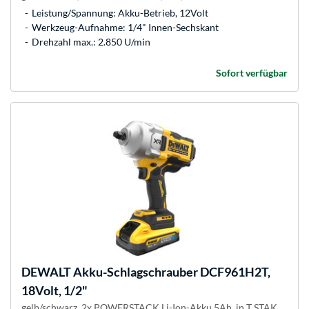
Leistung/Spannung: Akku-Betrieb, 12Volt
Werkzeug-Aufnahme: 1/4" Innen-Sechskant
Drehzahl max.: 2.850 U/min
Sofort verfügbar
DEWALT
Akku-Schlagschrauber DCF961H2T,
18Volt, 1/2"
gelb/schwarz, 2x POWERSTACK Li-Ion-Akku 5Ah, in T STAK