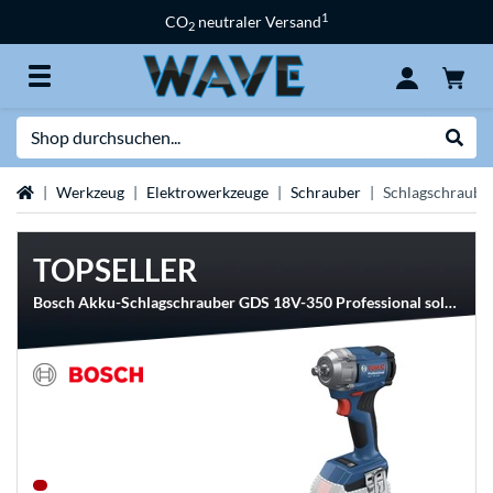
1
CO
neutraler Versand
2
Suche
Suche
Startseite
Werkzeug
Elektrowerkzeuge
Schrauber
Schlagschraube
TOPSELLER
Bosch Akku-Schlagschrauber GDS 18V-350 Professional solo, 18Volt