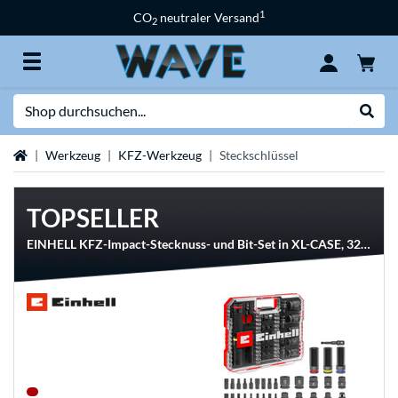
1
CO
neutraler Versand
2
Suche
Suche
Startseite
Werkzeug
KFZ-Werkzeug
Steckschlüssel
TOPSELLER
EINHELL KFZ-Impact-Stecknuss- und Bit-Set in XL-CASE, 32-teilig, Bit-Satz