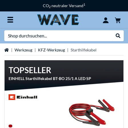
1
CO
neutraler Versand
2
Suche
Suche
Startseite
Werkzeug
KFZ-Werkzeug
Starthilfekabel
TOPSELLER
EINHELL Starthilfekabel BT-BO 25/1 A LED SP