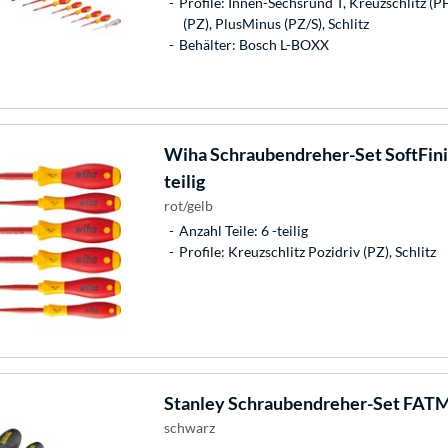
Profile: Innen-Sechsrund T, Kreuzschlitz (P
(PZ), PlusMinus (PZ/S), Schlitz
Behälter: Bosch L-BOXX
Wiha
Schraubendreher-Set SoftFinish
teilig
rot/gelb
Anzahl Teile: 6 -teilig
Profile: Kreuzschlitz Pozidriv (PZ), Schlitz
Stanley
Schraubendreher-Set FATMA
schwarz