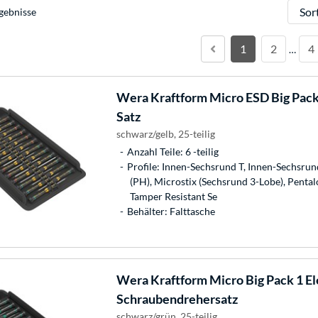
Sortie
gebnisse
1
2
4
…
Wera
Kraftform Micro ESD Big Pac
Satz
schwarz/gelb, 25-teilig
Anzahl Teile: 6 -teilig
Profile: Innen-Sechsrund T, Innen-Sechsrund
(PH), Microstix (Sechsrund 3-Lobe), Pentalo
Tamper Resistant Se
Behälter: Falttasche
Wera
Kraftform Micro Big Pack 1 El
Schraubendrehersatz
schwarz/grün, 25-teilig