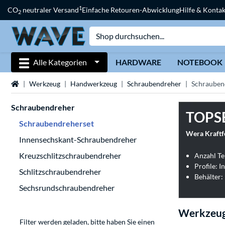
1
CO
neutraler Versand
Einfache Retouren-Abwicklung
Hilfe & Kontak
2
Alle Kategorien
HARDWARE
NOTEBOOK
Startseite
Werkzeug
Handwerkzeug
Schraubendreher
Schrauben
Schraubendreher
TOPS
Schraubendreherset
Wera Kraftf
Innensechskant-Schraubendreher
Kreuzschlitzschraubendreher
Anzahl Tei
Schlitzschraubendreher
Behälter:
Sechsrundschraubendreher
Werkzeug
Filter werden geladen, bitte haben Sie einen