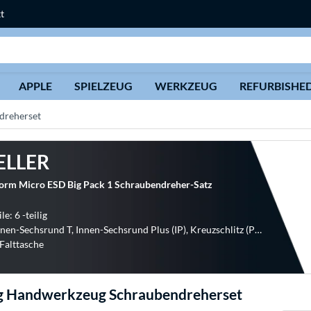
t
Suche
APPLE
SPIELZEUG
WERKZEUG
REFURBISHE
dreherset
ELLER
orm Micro ESD Big Pack 1 Schraubendreher-Satz
le: 6 -teilig
Profile: Innen-Sechsrund T, Innen-Sechsrund Plus (IP), Kreuzschlitz (PH), Microstix (Sechsrund 3-Lobe), Pentalobe (TS), Schlitz, Sechskant, Tamper Resistant Se
 Falttasche
 Handwerkzeug Schraubendreherset