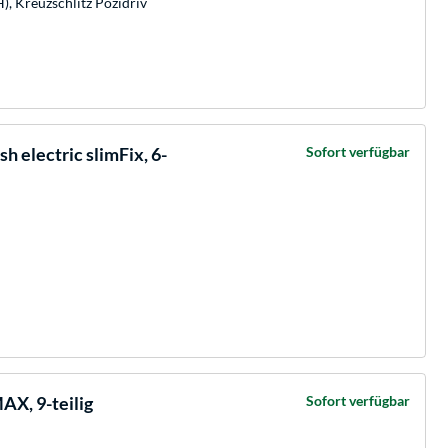
H), Kreuzschlitz Pozidriv
 electric slimFix, 6-
Sofort verfügbar
X, 9-teilig
Sofort verfügbar