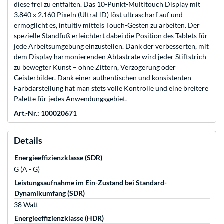
diese frei zu entfalten. Das 10-Punkt-Multitouch Display mit
3.840 x 2.160 Pixeln (UltraHD) löst ultrascharf auf und
ermöglicht es, intuitiv mittels Touch-Gesten zu arbeiten. Der
spezielle Standfuß erleichtert dabei die Position des Tablets für
jede Arbeitsumgebung einzustellen. Dank der verbesserten, mit
dem Display harmonierenden Abtastrate wird jeder Stiftstrich
zu bewegter Kunst – ohne Zittern, Verzögerung oder
Geisterbilder. Dank einer authentischen und konsistenten
Farbdarstellung hat man stets volle Kontrolle und eine breitere
Palette für jedes Anwendungsgebiet.
Art.-Nr.: 100020671
Details
Energieeffizienzklasse (SDR)
G (A - G)
Leistungsaufnahme im Ein-Zustand bei Standard-
Dynamikumfang (SDR)
38 Watt
Energieeffizienzklasse (HDR)