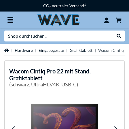
1
CO
neutraler Versand
2
Suche
Suche
Startseite
Hardware
Eingabegeräte
Grafiktablett
Wacom Cintiq Pro
Wacom
Cintiq Pro 22 mit Stand,
Grafiktablett
(schwarz, UltraHD/4K, USB-C)