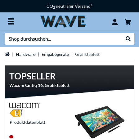
1
CO
neutraler Versand
2
Suche
Suche
Startseite
Hardware
Eingabegeräte
Grafiktablett
TOPSELLER
Wacom Cintiq 16, Grafiktablett
Produkt­datenblatt