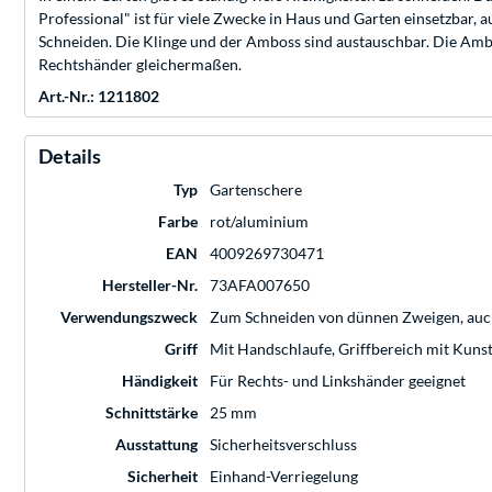
Professional" ist für viele Zwecke in Haus und Garten einsetzbar, 
Schneiden. Die Klinge und der Amboss sind austauschbar. Die Amb
Rechtshänder gleichermaßen.
Art.-Nr.: 1211802
Details
Typ
Gartenschere
Farbe
rot/aluminium
EAN
4009269730471
Hersteller-Nr.
73AFA007650
Verwendungszweck
Zum Schneiden von dünnen Zweigen, auc
Griff
Mit Handschlaufe, Griffbereich mit Kunst
Händigkeit
Für Rechts- und Linkshänder geeignet
Schnittstärke
25 mm
Ausstattung
Sicherheitsverschluss
Sicherheit
Einhand-Verriegelung