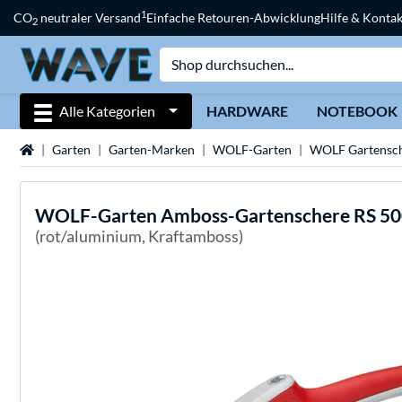
1
CO
neutraler Versand
Einfache Retouren-Abwicklung
Hilfe & Kontak
2
Alle Kategorien
HARDWARE
NOTEBOOK
Startseite
Garten
Garten-Marken
WOLF-Garten
WOLF Gartensc
WOLF-Garten
Amboss-Gartenschere RS 500
(rot/aluminium, Kraftamboss)