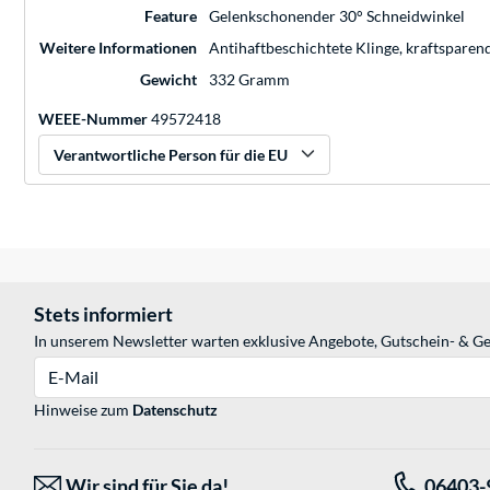
Feature
Gelenkschonender 30° Schneidwinkel
Weitere Informationen
Antihaftbeschichtete Klinge, kraftspare
Gewicht
332 Gramm
WEEE-Nummer
49572418
Verantwortliche Person für die EU
Stets informiert
In unserem Newsletter warten exklusive Angebote, Gutschein- & Ge
E-Mail
Hinweise zum
Datenschutz
Wir sind für Sie da!
06403-