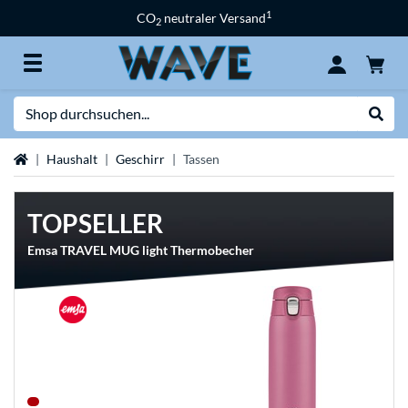
1
CO
neutraler Versand
2
Suche
Suche
Startseite
Haushalt
Geschirr
Tassen
TOPSELLER
Emsa TRAVEL MUG light Thermobecher