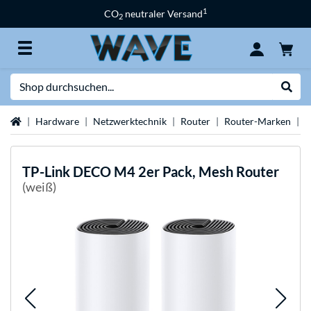
1
CO
neutraler Versand
2
Suche
Suche
Startseite
Hardware
Netzwerktechnik
Router
Router-Marken
T
TP-Link
DECO M4 2er Pack, Mesh Router
(weiß)