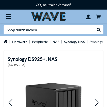
1
CO
neutraler Versand
2
Suche
Suche
Startseite
Hardware
Peripherie
NAS
Synology NAS
Synology D
Synology
DS925+, NAS
(schwarz)