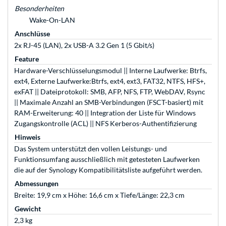
Besonderheiten
Wake-On-LAN
Anschlüsse
2x RJ-45 (LAN), 2x USB-A 3.2 Gen 1 (5 Gbit/s)
Feature
Hardware-Verschlüsselungsmodul || Interne Laufwerke: Btrfs,
ext4, Externe Laufwerke:Btrfs, ext4, ext3, FAT32, NTFS, HFS+,
exFAT || Dateiprotokoll: SMB, AFP, NFS, FTP, WebDAV, Rsync
|| Maximale Anzahl an SMB-Verbindungen (FSCT-basiert) mit
RAM-Erweiterung: 40 || Integration der Liste für Windows
Zugangskontrolle (ACL) || NFS Kerberos-Authentifizierung
Hinweis
Das System unterstützt den vollen Leistungs- und
Funktionsumfang ausschließlich mit getesteten Laufwerken
die auf der Synology Kompatibilitätsliste aufgeführt werden.
Abmessungen
Breite: 19,9 cm x Höhe: 16,6 cm x Tiefe/Länge: 22,3 cm
Gewicht
2,3 kg