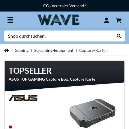
1
CO
neutraler Versand
2
Suche
Suche
Startseite
Gaming
Streaming-Equipment
Capture-Karten
TOPSELLER
ASUS TUF GAMING Capture Box, Capture Karte