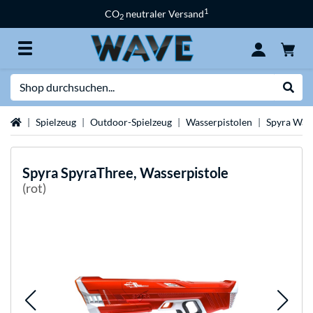
1
CO
neutraler Versand
2
Suche
Suche
Startseite
Spielzeug
Outdoor-Spielzeug
Wasserpistolen
Spyra Wass
Spyra
SpyraThree, Wasserpistole
(rot)