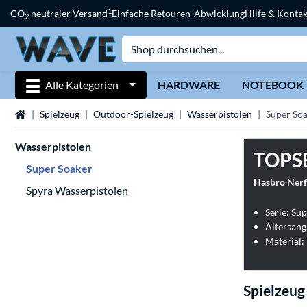
1
CO
neutraler Versand
Einfache Retouren-Abwicklung
Hilfe & Kontak
2
Alle Kategorien
HARDWARE
NOTEBOOK
Startseite
Spielzeug
Outdoor-Spielzeug
Wasserpistolen
Super So
Wasserpistolen
TOPS
Super Soaker
Hasbro Nerf
Spyra Wasserpistolen
Serie: Su
Altersang
Material:
Spielzeug