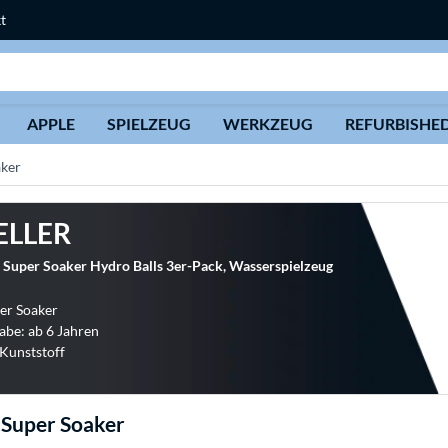
t
Suche
APPLE
SPIELZEUG
WERKZEUG
REFURBISHE
aker
ELLER
 Super Soaker Hydro Balls 3er-Pack, Wasserspielzeug
per Soaker
abe: ab 6 Jahren
 Kunststoff
 Super Soaker