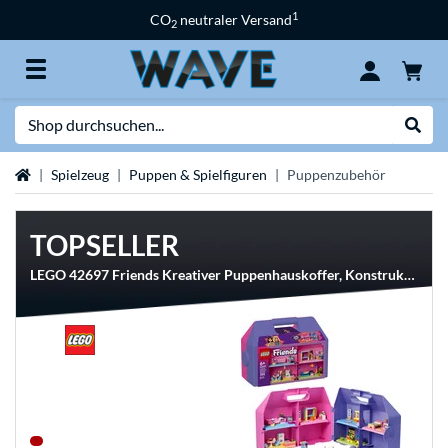
1
CO
neutraler Versand
2
Suche
Suche
Startseite
Spielzeug
Puppen & Spielfiguren
Puppenzubehör
TOPSELLER
LEGO 42697 Friends Kreativer Puppenhauskoffer, Konstruktionsspielzeug