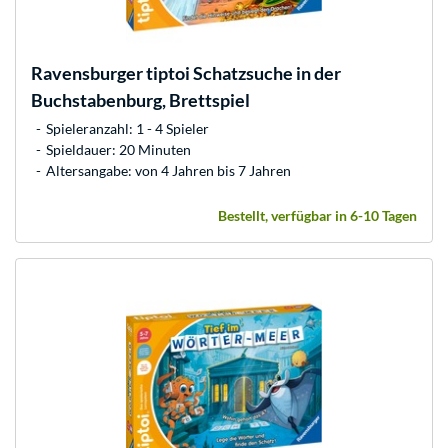
Ravensburger
tiptoi Schatzsuche in der
Buchstabenburg, Brettspiel
Spieleranzahl: 1 - 4 Spieler
Spieldauer: 20 Minuten
Altersangabe: von 4 Jahren bis 7 Jahren
Bestellt, verfügbar in 6-10 Tagen