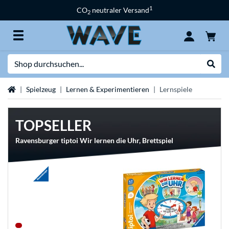
1
CO
neutraler Versand
2
Suche
Suche
Startseite
Spielzeug
Lernen & Experimentieren
Lernspiele
TOPSELLER
Ravensburger tiptoi Wir lernen die Uhr, Brettspiel