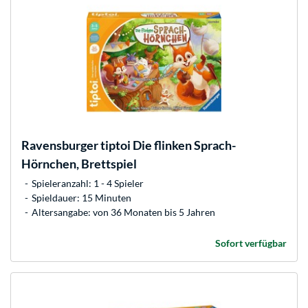
Ravensburger
tiptoi Die flinken Sprach-
Hörnchen, Brettspiel
Spieleranzahl: 1 - 4 Spieler
Spieldauer: 15 Minuten
Altersangabe: von 36 Monaten bis 5 Jahren
Sofort verfügbar