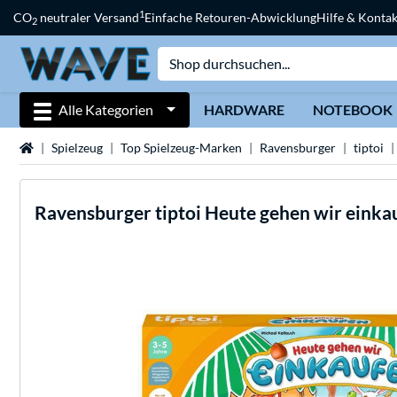
1
CO
neutraler Versand
Einfache Retouren-Abwicklung
Hilfe & Kontak
2
Alle Kategorien
HARDWARE
NOTEBOOK
Startseite
Spielzeug
Top Spielzeug-Marken
Ravensburger
tiptoi
Ravensburger
tiptoi Heute gehen wir einkau