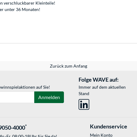
n verschluckbarer Kleinteile!
der unter 36 Monaten!
Zurück zum Anfang
Folge WAVE auf:
winnspielaktionen auf Sie!
Immer auf dem aktuellen
Stand
Anmelden
Kundenservice
*
9050-4000
Mein Konto
o.-Fr. 08:00-18Uhr für Sie da!