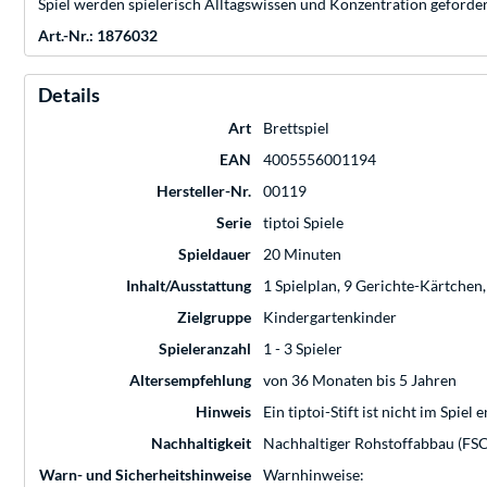
Spiel werden spielerisch Alltagswissen und Konzentration gefördert. 
Art.-Nr.: 1876032
Details
Art
Brettspiel
EAN
4005556001194
Hersteller-Nr.
00119
Serie
tiptoi Spiele
Spieldauer
20 Minuten
Inhalt/Ausstattung
1 Spielplan, 9 Gerichte-Kärtchen,
Zielgruppe
Kindergartenkinder
Spieleranzahl
1 - 3 Spieler
Altersempfehlung
von 36 Monaten bis 5 Jahren
Hinweis
Ein tiptoi-Stift ist nicht im Spi
Nachhaltigkeit
Nachhaltiger Rohstoffabbau (FSC
Warn- und Sicherheitshinweise
Warnhinweise: