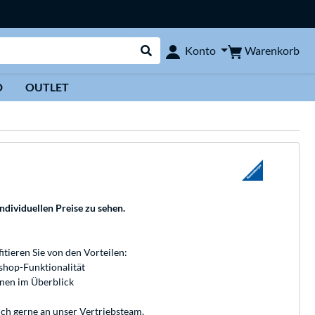
Warenkorb
Konto
Suche durchführen
D
OUTLET
individuellen Preise zu sehen.
fitieren Sie von den Vorteilen:
bshop-Funktionalität
onen im Überblick
ich gerne an unser
Vertriebsteam
.