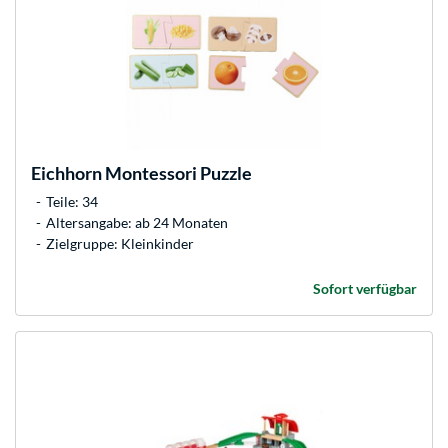
Eichhorn
Montessori Puzzle
Teile: 34
Altersangabe: ab 24 Monaten
Zielgruppe: Kleinkinder
Sofort verfügbar