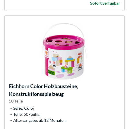
Sofort verfügbar
Eichhorn
Color Holzbausteine,
Konstruktionsspielzeug
50 Teile
Serie: Color
Teile: 50 -teilig
Altersangabe: ab 12 Monaten