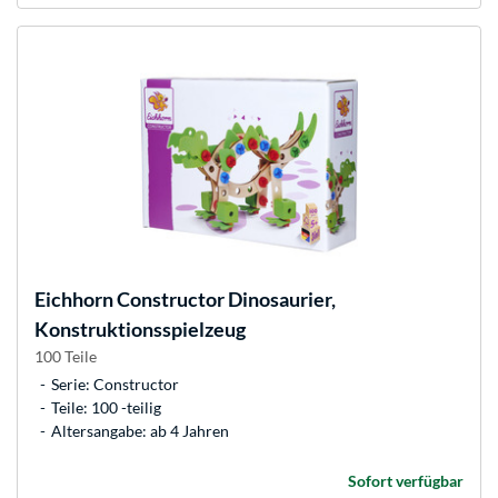
Eichhorn
Constructor Dinosaurier,
Konstruktionsspielzeug
100 Teile
Serie: Constructor
Teile: 100 -teilig
Altersangabe: ab 4 Jahren
Sofort verfügbar