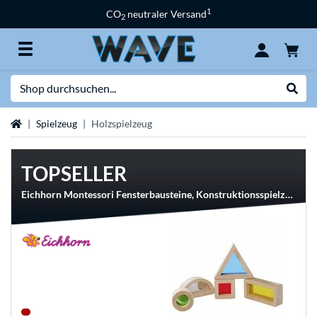
1
CO
neutraler Versand
2
Suche
Suche
Startseite
Spielzeug
Holzspielzeug
TOPSELLER
Eichhorn Montessori Fensterbausteine, Konstruktionsspielzeug