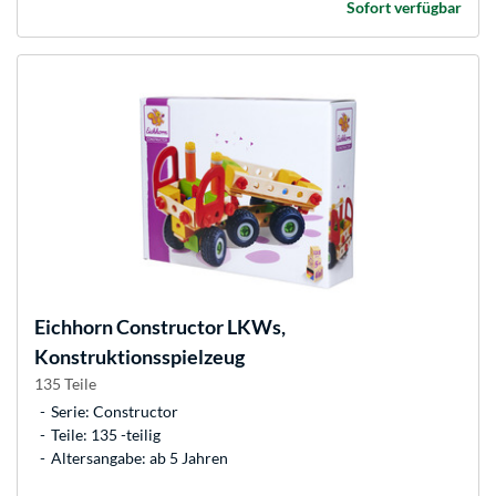
Sofort verfügbar
Eichhorn
Constructor LKWs,
Konstruktionsspielzeug
135 Teile
Serie: Constructor
Teile: 135 -teilig
Altersangabe: ab 5 Jahren