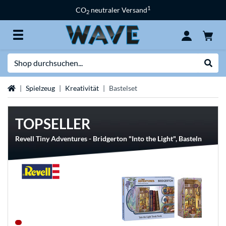
1
CO
neutraler Versand
2
Suche
Suche
Startseite
Spielzeug
Kreativität
Bastelset
TOPSELLER
Revell Tiny Adventures - Bridgerton "Into the Light", Basteln