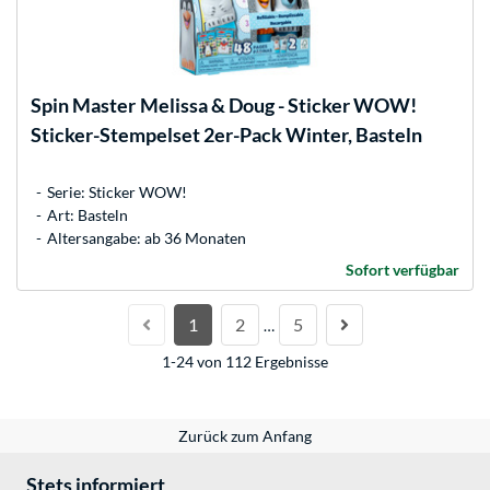
Spin Master
Melissa & Doug - Sticker WOW!
Sticker-Stempelset 2er-Pack Winter, Basteln
Serie: Sticker WOW!
Art: Basteln
Altersangabe: ab 36 Monaten
Sofort verfügbar
1
2
5
…
1-24 von 112 Ergebnisse
Zurück zum Anfang
Stets informiert