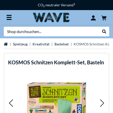
1
CO
neutraler Versand
2
Suche
Suche
Startseite
Spielzeug
Kreativität
Bastelset
KOSMOS Schnitzen Kompl
KOSMOS
Schnitzen Komplett-Set, Basteln