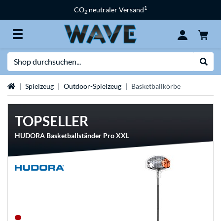
1
CO
neutraler Versand
2
Suche
Suche
Startseite
Spielzeug
Outdoor-Spielzeug
Basketballkörbe
TOPSELLER
HUDORA Basketballständer Pro XXL