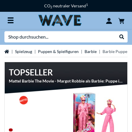
1
CO
neutraler Versand
2
Suche
Suche
Startseite
Spielzeug
Puppen & Spielfiguren
Barbie
Barbie Puppen
TOPSELLER
Mattel Barbie The Movie - Margot Robbie als Barbie: Puppe im rosa Jumpsuit