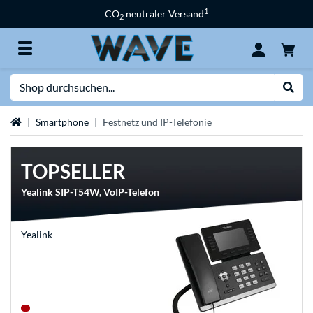
1
CO
neutraler Versand
2
Suche
Suche
Startseite
Smartphone
Festnetz und IP-Telefonie
TOPSELLER
Yealink SIP-T54W, VoIP-Telefon
Yealink