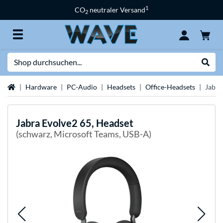
1
CO
neutraler Versand
2
Suche
Suche
Startseite
Hardware
PC-Audio
Headsets
Office-Headsets
Jabra
Jabra
Evolve2 65, Headset
(schwarz, Microsoft Teams, USB-A)