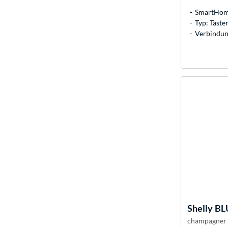
SmartHome
Typ: Taste
Verbindun
Shelly
BLU
champagner