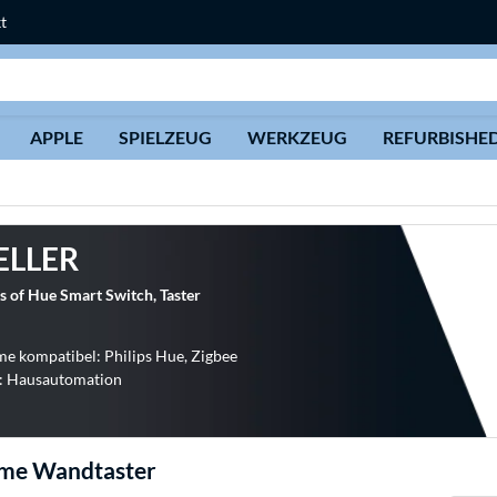
t
Suche
APPLE
SPIELZEUG
WERKZEUG
REFURBISHE
ELLER
s of Hue Smart Switch, Taster
 kompatibel: Philips Hue, Zigbee
t: Hausautomation
me Wandtaster