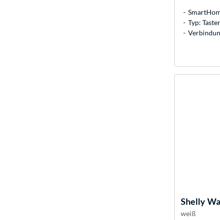
SmartHome
Typ: Taste
Verbindun
Shelly
Wal
weiß