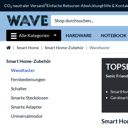
1
CO
neutraler Versand
Einfache Retouren-Abwicklung
Hilfe & Kontak
2
Alle Kategorien
HARDWARE
NOTEBOOK
Startseite
Smart Home
Smart Home-Zubehör
Wandtaster
Smart Home-Zubehör
TOPS
Wandtaster
Senic Friend
Fernbedienungen
Schalter
SmartHome
Smarte Steckdosen
Gerätear
Smarte Adapter
Universalmodul
Smart Ho