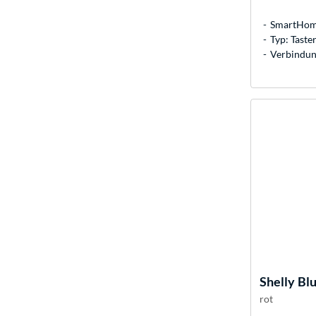
SmartHome
Typ: Taste
Verbindun
Shelly
Blu
rot