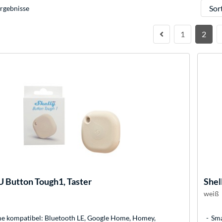
Sortie
rgebnisse
1
2
 Button Tough1, Taster
Shel
weiß
 kompatibel: Bluetooth LE, Google Home, Homey,
Sma