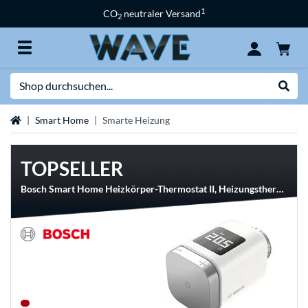
1
CO
neutraler Versand
2
Suche
Suche
Startseite
Smart Home
Smarte Heizung
TOPSELLER
Bosch Smart Home Heizkörper-Thermostat II, Heizungsthermostat