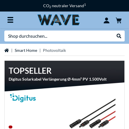
1
CO
neutraler Versand
2
Suche
Suche
Startseite
Smart Home
Photovoltaik
TOPSELLER
Digitus Solarkabel Verlängerung Ø 4mm² PV 1.500Volt