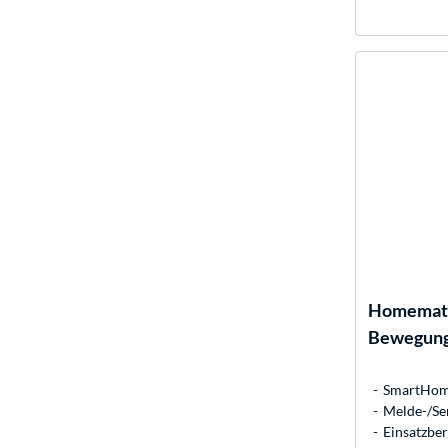
Homemati
Bewegung
SmartHome
Melde-/Se
Einsatzber