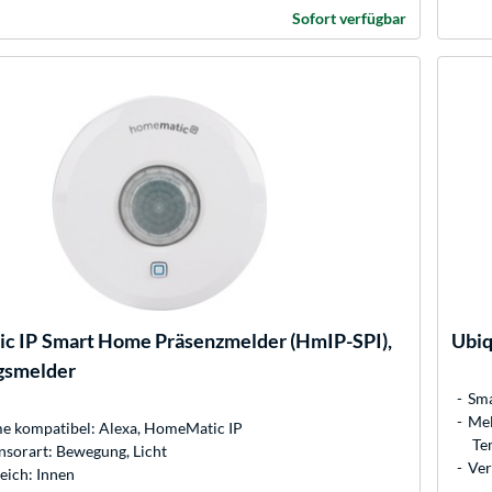
Sofort verfügbar
c IP
Smart Home Präsenzmelder (HmIP-SPI),
Ubiq
smelder
Sma
Mel
 kompatibel: Alexa, HomeMatic IP
Te
nsorart: Bewegung, Licht
Ver
eich: Innen