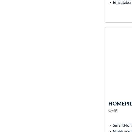
Einsatzbe
HOMEPI
weiß
SmartHome
Melde-/Sen