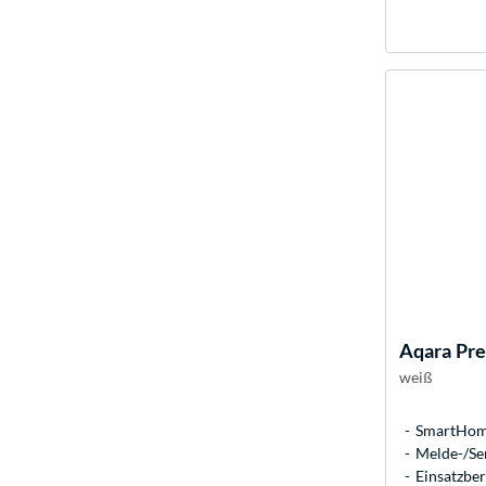
Aqara
Pre
weiß
SmartHome
Melde-/Sen
Einsatzber