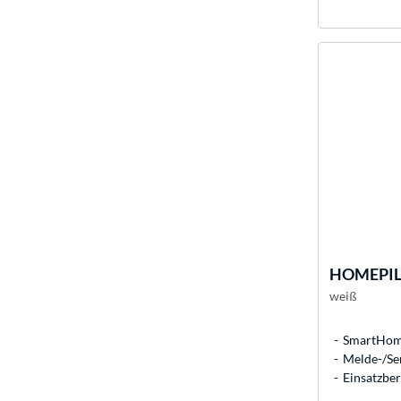
HOMEPI
weiß
SmartHome
Melde-/Sen
Einsatzber