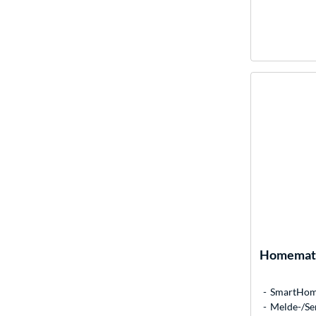
Homemati
SmartHome
Melde-/Sen