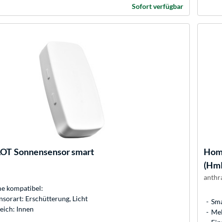
Sofort verfügbar
LOT
Sonnensensor smart
Hom
(Hm
anthr
 kompatibel:
sorart: Erschütterung, Licht
Sma
eich: Innen
Mel