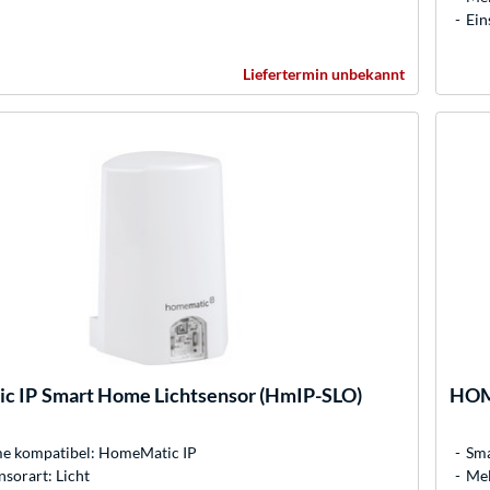
Ein
Liefertermin unbekannt
c IP
Smart Home Lichtsensor (HmIP-SLO)
HOM
 kompatibel: HomeMatic IP
Sma
sorart: Licht
Mel