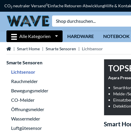
1
CO
neutraler Versand
Einfache Retouren-Abwicklung
Hilfe & Kontak
2
Alle Kategorien
HARDWARE
NOTEBOOK
Startseite
Smart Home
Smarte Sensoren
Lichtsensor
Smarte Sensoren
TOPS
Lichtsensor
Aqara Prese
Rauchmelder
SmartHom
Bewegungsmelder
Melde-/Se
CO-Melder
Einsatzbe
Detektion
Öffnungsmelder
Wassermelder
Smart Ho
Luftgütesensor