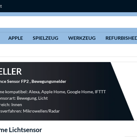
t
Suche
APPLE
SPIELZEUG
WERKZEUG
REFURBISHE
ELLER
nce Sensor FP2 , Bewegungsmelder
e kompatibel: Alexa, Apple Home, Google Home, IFTTT
nsorart: Bewegung, Licht
reich: Innen
sverfahren: Mikrowellen/Radar
me Lichtsensor