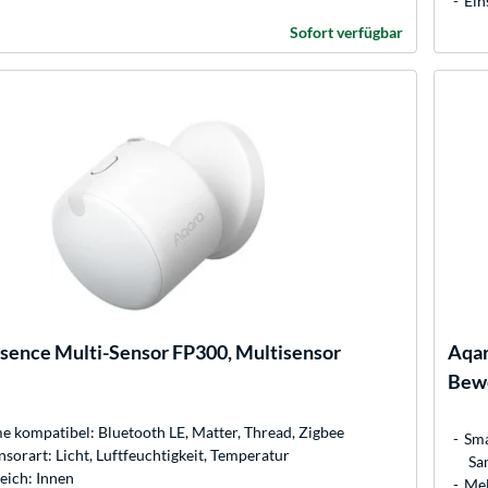
Ein
Sofort verfügbar
sence Multi-Sensor FP300, Multisensor
Aqa
Bew
 kompatibel: Bluetooth LE, Matter, Thread, Zigbee
Sma
sorart: Licht, Luftfeuchtigkeit, Temperatur
Sa
eich: Innen
Mel