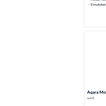
Einsatzbe
Aqara
Mot
weiß