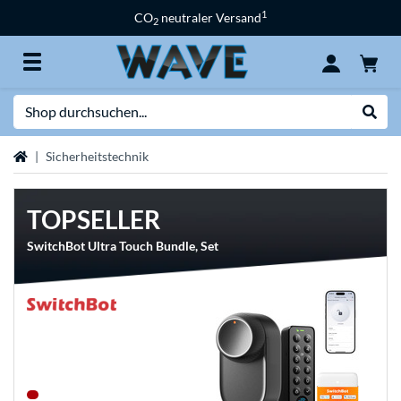
1
CO
neutraler Versand
2
Suche
Suche
Startseite
Sicherheitstechnik
TOPSELLER
SwitchBot Ultra Touch Bundle, Set