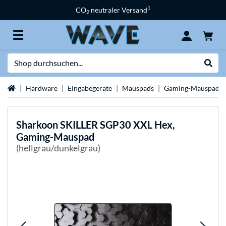
1
CO
neutraler Versand
2
Suche
Suche
Startseite
Hardware
Eingabegeräte
Mauspads
Gaming-Mauspads
Sharkoon
SKILLER SGP30 XXL Hex,
Gaming-Mauspad
(hellgrau/dunkelgrau)