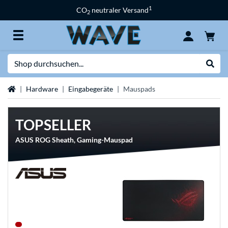
1
CO
neutraler Versand
2
Suche
Suche
Startseite
Hardware
Eingabegeräte
Mauspads
TOPSELLER
ASUS ROG Sheath, Gaming-Mauspad