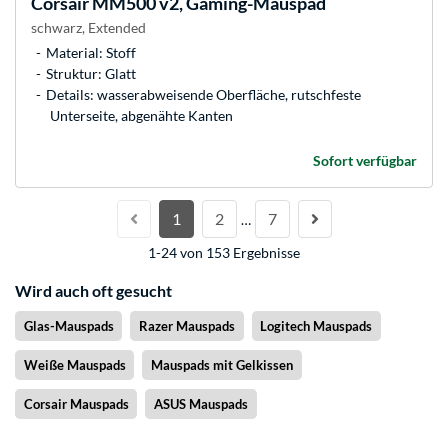
Corsair
MM500 v2, Gaming-Mauspad
schwarz, Extended
Material: Stoff
Struktur: Glatt
Details: wasserabweisende Oberfläche, rutschfeste
Unterseite, abgenähte Kanten
Sofort verfügbar
1
2
7
…
1-24 von 153 Ergebnisse
Wird auch oft gesucht
Glas-Mauspads
Razer Mauspads
Logitech Mauspads
Weiße Mauspads
Mauspads mit Gelkissen
Corsair Mauspads
ASUS Mauspads