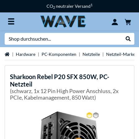
1
CO
neutraler Versand
2
Suche
Suche
Startseite
Hardware
PC-Komponenten
Netzteile
Netzteil-Marken
Sharkoon
Rebel P20 SFX 850W, PC-
Netzteil
(schwarz, 1x 12 Pin High Power Anschluss, 2x
PCIe, Kabelmanagement, 850 Watt)