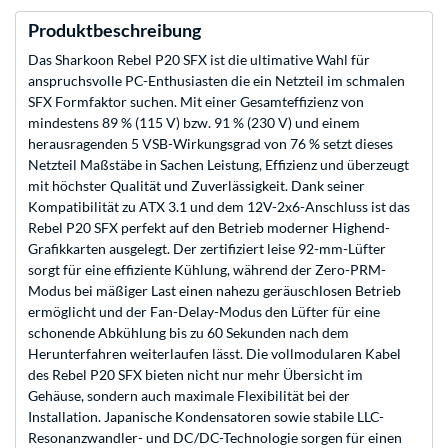
Produktbeschreibung
Das Sharkoon Rebel P20 SFX ist die ultimative Wahl für
anspruchsvolle PC-Enthusiasten die ein Netzteil im schmalen
SFX Formfaktor suchen. Mit einer Gesamteffizienz von
mindestens 89 % (115 V) bzw. 91 % (230 V) und einem
herausragenden 5 VSB-Wirkungsgrad von 76 % setzt dieses
Netzteil Maßstäbe in Sachen Leistung, Effizienz und überzeugt
mit höchster Qualität und Zuverlässigkeit. Dank seiner
Kompatibilität zu ATX 3.1 und dem 12V-2x6-Anschluss ist das
Rebel P20 SFX perfekt auf den Betrieb moderner Highend-
Grafikkarten ausgelegt. Der zertifiziert leise 92-mm-Lüfter
sorgt für eine effiziente Kühlung, während der Zero-PRM-
Modus bei mäßiger Last einen nahezu geräuschlosen Betrieb
ermöglicht und der Fan-Delay-Modus den Lüfter für eine
schonende Abkühlung bis zu 60 Sekunden nach dem
Herunterfahren weiterlaufen lässt. Die vollmodularen Kabel
des Rebel P20 SFX bieten nicht nur mehr Übersicht im
Gehäuse, sondern auch maximale Flexibilität bei der
Installation. Japanische Kondensatoren sowie stabile LLC-
Resonanzwandler- und DC/DC-Technologie sorgen für einen