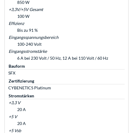
850 W
+3,3V/+5V Gesamt
100 W
Effizienz
Bis zu 91 %
Eingangsspannungsbereich
100-240 Volt
Eingangsstromstärke
6 A bei 230 Volt / 50 Hz, 12 A bei 110 Volt / 60 Hz
Bauform
SFX
Zertifizierung
CYBENETICS Platinum
Stromstärken
+3,3 V
20 A
+5 V
20 A
+5 Vsb