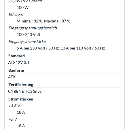
+3,3V/+5V Gesamt
100 W
Effizienz
Minimal: 82 %, Maximal: 87 %
Eingangsspannungsbereich
100-240 Volt
Eingangsstromstärke
5 A bei 230 Volt / 50 Hz, 10 A bei 110 Volt / 60 Hz
Standard
ATX12V 3.1
Bauform
ATX
Zertifizierung
CYBENETICS Silver
Stromstärken
+3,3 V
18 A
+5 V
18 A