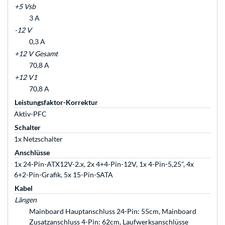
+5 Vsb
3 A
-12 V
0,3 A
+12 V Gesamt
70,8 A
+12 V1
70,8 A
Leistungsfaktor-Korrektur
Aktiv-PFC
Schalter
1x Netzschalter
Anschlüsse
1x 24-Pin-ATX12V-2.x, 2x 4+4-Pin-12V, 1x 4-Pin-5,25", 4x
6+2-Pin-Grafik, 5x 15-Pin-SATA
Kabel
Längen
Mainboard Hauptanschluss 24-Pin: 55cm, Mainboard
Zusatzanschluss 4-Pin: 62cm, Laufwerksanschlüsse