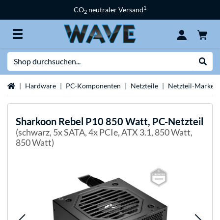
1
CO
neutraler Versand
2
Suche
Suche
Startseite
Hardware
PC-Komponenten
Netzteile
Netzteil-Marken
Sharkoon
Rebel P10 850 Watt, PC-Netzteil
(schwarz, 5x SATA, 4x PCIe, ATX 3.1, 850 Watt,
850 Watt)