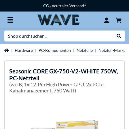
1
CO
neutraler Versand
2
Suche
Suche
Startseite
Hardware
PC-Komponenten
Netzteile
Netzteil-Marken
Seasonic
CORE GX-750-V2-WHITE 750W,
PC-Netzteil
(weiß, 1x 12-Pin High Power GPU, 2x PCIe,
Kabalmanagement, 750 Watt)