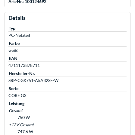
Art.-Nr.: 100124692
Details
Typ
PC-Netzteil
Farbe
weiß
EAN
4711173878711
Hersteller-Nr.
SRP-CGX751-A5A32SF-W
Serie
CORE GX
Leistung
Gesamt
750 W
+12V Gesamt
747,6 W