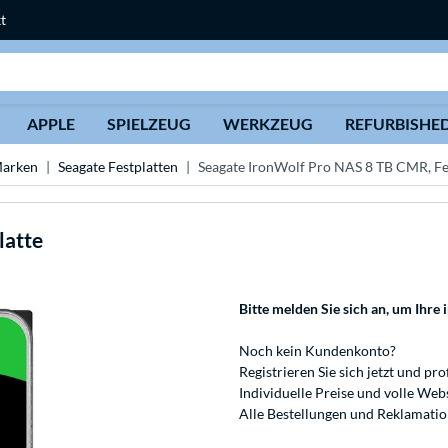
t
Suche
APPLE
SPIELZEUG
WERKZEUG
REFURBISHE
Marken
Seagate Festplatten
Seagate IronWolf Pro NAS 8 TB CMR, Fe
latte
Bitte melden Sie sich an
, um Ihre 
Noch kein Kundenkonto?
Registrieren
Sie sich jetzt und pro
Individuelle Preise und volle We
Alle Bestellungen und Reklamati