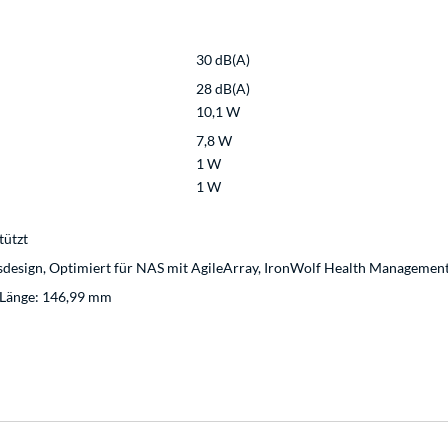
30 dB(A)
28 dB(A)
10,1 W
7,8 W
1 W
1 W
tützt
sdesign, Optimiert für NAS mit AgileArray, IronWolf Health Management
/Länge: 146,99 mm