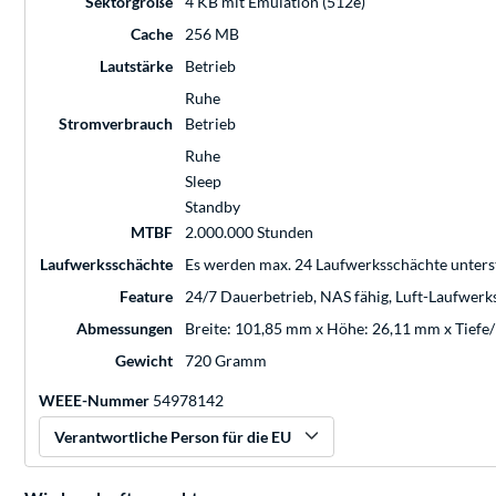
Sektorgröße
4 KB mit Emulation (512e)
Cache
256 MB
Lautstärke
Betrieb
Ruhe
Stromverbrauch
Betrieb
Ruhe
Sleep
Standby
MTBF
2.000.000 Stunden
Laufwerksschächte
Es werden max. 24 Laufwerksschächte unters
Feature
24/7 Dauerbetrieb, NAS fähig, Luft-Laufwerk
Abmessungen
Breite: 101,85 mm x Höhe: 26,11 mm x Tiefe
Gewicht
720 Gramm
WEEE-Nummer
54978142
Verantwortliche Person für die EU