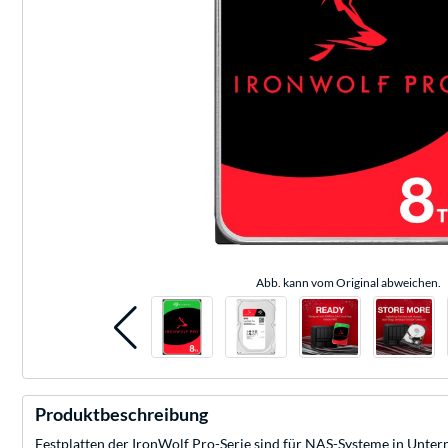
Abb. kann vom Original abweichen.
Produktbeschreibung
Festplatten der IronWolf Pro-Serie sind für NAS-Systeme in Unter