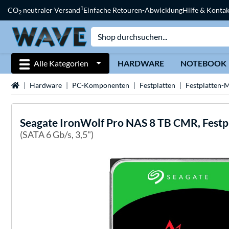
1
CO
neutraler Versand
Einfache Retouren-Abwicklung
Hilfe & Kontak
2
Alle Kategorien
HARDWARE
NOTEBOOK
Startseite
Hardware
PC-Komponenten
Festplatten
Festplatten-
Seagate
IronWolf Pro NAS 8 TB CMR, Festp
(SATA 6 Gb/s, 3,5")