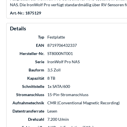
NAS. Die IronWolf Pro verfügt standardmäßig über RV-Sensoren f
Art.-Nr.: 1875129
Details
Typ
Festplatte
EAN
8719706432337
Hersteller-Nr.
ST8000NT001
Serie
IronWolf Pro NAS
Bauform
3,5 Zoll
Kapazität
8 TB
Schnittstelle
1x SATA/600
Stromanschluss
15-Pin-Stromanschluss
Aufnahmetechnik
CMR (Conventional Magnetic Recording)
Datentransferrate
Lesen
Drehzahl
7.200 U/min