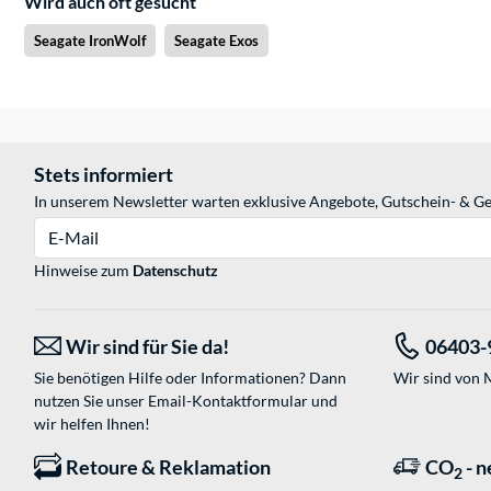
Wird auch oft gesucht
Seagate IronWolf
Seagate Exos
Stets informiert
In unserem Newsletter warten exklusive Angebote, Gutschein- & Ge
E-Mail
Hinweise zum
Datenschutz
Wir sind für Sie da!
06403-
Sie benötigen Hilfe oder Informationen? Dann
Wir sind von M
nutzen Sie unser
Email-Kontaktformular
und
wir helfen Ihnen!
Retoure & Reklamation
CO
- n
2